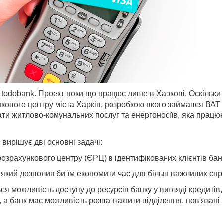
odobank. Проект поки що працює лише в Харкові. Оскільки 
кового центру міста Харків, розробкою якого займався ВАТ
ти житлово-комунальних послуг та енергоносіїв, яка працює
 вирішує дві основні задачі:
озрахункового центру (ЄРЦ) в ідентифікованих клієнтів бан
, який дозволив би їм економити час для більш важливих спр
ься можливість доступу до ресурсів банку у вигляді кредитів,
, а банк має можливість розвантажити відділення, пов'язані 