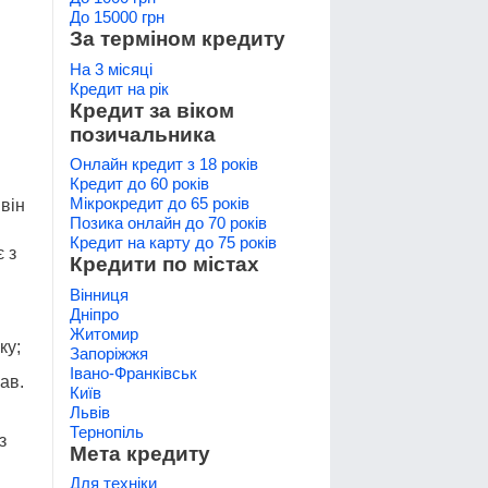
До 15000 грн
За терміном кредиту
На 3 місяці
Кредит на рік
Кредит за віком
позичальника
Онлайн кредит з 18 років
Кредит до 60 років
Мікрокредит до 65 років
він
Позика онлайн до 70 років
Кредит на карту до 75 років
 з
Кредити по містах
Вінниця
Дніпро
Житомир
ку;
Запоріжжя
Івано-Франківськ
ав.
Київ
Львів
Тернопіль
з
Мета кредиту
Для техніки