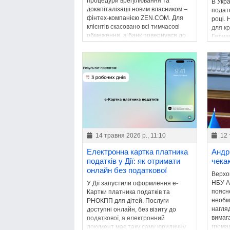
процедури врегулювання та
В Укр
докапіталізації новим власником –
подато
фінтех-компанією ZEN.COM. Для
році.
клієнтів скасовано всі тимчасові
для к
обмеження, а банк повернувся до
Гетма
звичайної діяльності.
збере
бюдже
14 травня 2026 р., 11:10
12 
Електронна картка платника
Андр
податків у Дії: як отримати
чека
онлайн без податкової
Верхо
НБУ А
У Дії запустили оформлення е-
поясн
Картки платника податків та
необм
РНОКПП для дітей. Послуги
нагля
доступні онлайн, без візиту до
вимаг
податкової, а електронний
грома
документ має таку саму юридичну