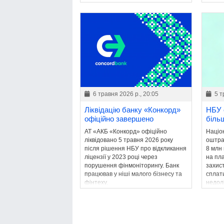
окреми
силу, як паперовий аналог.
6 травня 2026 р., 20:05
5 т
Ліквідацію банку «Конкорд»
НБУ 
офіційно завершено
більш
АТ «АКБ «Конкорд» офіційно
Націо
ліквідовано 5 травня 2026 року
оштра
після рішення НБУ про відкликання
8 млн
ліцензії у 2023 році через
на пла
порушення фінмоніторингу. Банк
захист
працював у ніші малого бізнесу та
сплат
фінтеху.
недолі