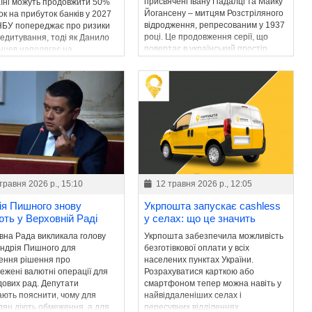
присвячені Івану Падалці та Майку
аїні можуть продовжити 50%
Йогансену – митцям Розстріляного
к на прибуток банків у 2027
відродження, репресованим у 1937
 НБУ попереджає про ризики
році. Це продовження серії, що
редитування, тоді як Данило
повертає в український простір
нцев наполягає на
імена знищеної інтелігенції.
женні фіскального ресурсу
ту.
травня 2026 р., 15:10
12 травня 2026 р., 12:05
ія Пишного знову
Укрпошта запускає cashless
ють у Верховній Раді
у селах: що це значить
вна Рада викликала голову
Укрпошта забезпечила можливість
ндрія Пишного для
безготівкової оплати у всіх
ення рішення про
населених пунктах України.
ежені валютні операції для
Розрахуватися карткою або
дових рад. Депутати
смартфоном тепер можна навіть у
ають пояснити, чому для
найвіддаленіших селах і
дян діють обмеження, а для
пересувних відділеннях.