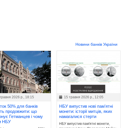
Новини банків України
травня 2026 р., 18:15
15 травня 2026 р., 12:05
ток 50% для банків
НБУ випустив нові пам'ятні
ть продовжити: що
монети: історії митців, яких
онує Гетманцев і чому
намагалися стерти
и НБУ
НБУ випустив пам'ятні монети,