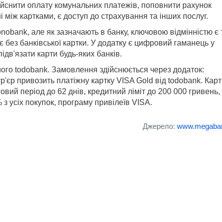
ійснити оплату комунальних платежів, поповнити рахунок
 між картками, є доступ до страхування та інших послуг.
obank, але як зазначають в банку, ключовою відмінністю є 
 без банківської картки. У додатку є цифровий гаманець у
підв'язати карти будь-яких банків.
ого todobank. Замовлення здійснюється через додаток:
'єр привозить платіжну картку VISA Gold від todobank. Карт
вий період до 62 днів, кредитний ліміт до 200 000 гривень
з усіх покупок, програму привілеїв VISA.
Джерело:
www.megaba