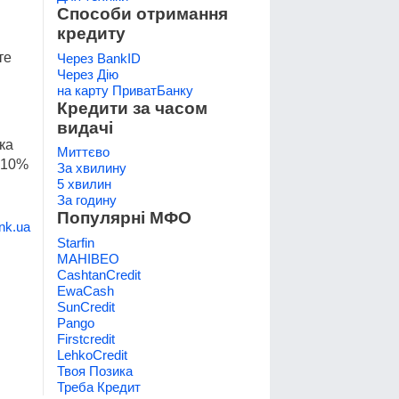
Способи отримання
кредиту
те
Через BankID
Через Дію
на карту ПриватБанку
Кредити за часом
видачі
ка
Миттєво
, 10%
За хвилину
5 хвилин
За годину
Популярні МФО
nk.ua
Starfin
МАНІВЕО
CashtanCredit
EwaCash
SunCredit
Pango
Firstcredit
LehkoCredit
Твоя Позика
Треба Кредит