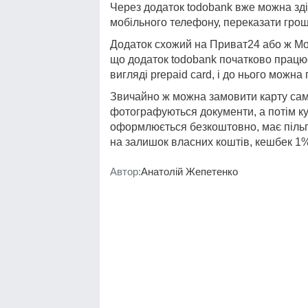
Через додаток todobank вже можна зд
мобільного телефону, переказати гроші
Додаток схожий на Приват24 або ж Mon
що додаток todobank початково працює
вигляді prepaid card, і до нього можна 
Звичайно ж можна замовити карту сам
фотографуються документи, а потім кур
оформлюється безкоштовно, має пільго
на залишок власних коштів, кешбек 1% 
Автор:
Анатолій Жепетенко