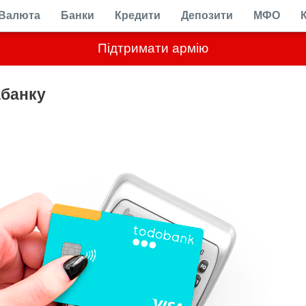
Валюта
Банки
Кредити
Депозити
МФО
Підтримати армію
абанку