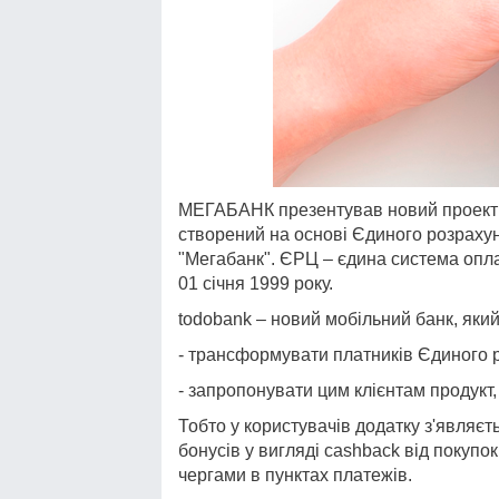
МЕГАБАНК презентував новий проект t
створений на основі Єдиного розрахун
"Мегабанк". ЄРЦ – єдина система опла
01 січня 1999 року.
todobank – новий мобільний банк, який
- трансформувати платників Єдиного р
- запропонувати цим клієнтам продукт
Тобто у користувачів додатку з'являєт
бонусів у вигляді cashback від покупок
чергами в пунктах платежів.