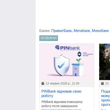
Банки:
ПриватБанк
,
Мегабанк
,
Монобанк
НОВИНИ
12 червня 2026 р., 11:30
21 
PINBank відновив свою
Пода
роботу
можу
проп
PINBank відновив повноцінну
прот
роботу після завершення