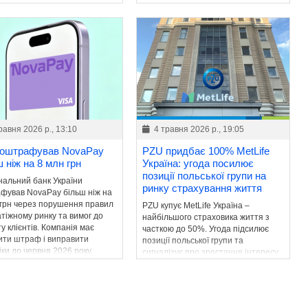
х категорій – ні.
равня 2026 р., 13:10
4 травня 2026 р., 19:05
оштрафував NovaPay
PZU придбає 100% MetLife
 ніж на 8 млн грн
Україна: угода посилює
позиції польської групи на
нальний банк України
ринку страхування життя
фував NovaPay більш ніж на
 грн через порушення правил
PZU купує MetLife Україна –
тіжному ринку та вимог до
найбільшого страховика життя з
у клієнтів. Компанія має
часткою до 50%. Угода підсилює
ити штраф і виправити
позиції польської групи та
ки до червня 2026 року.
сигналізує про зростання інтересу
інвесторів до українського ринку.