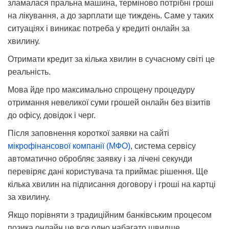
зламалася пральна машина, терміново потрібні гроші
на лікування, а до зарплати ще тиждень. Саме у таких
ситуаціях і виникає потреба у кредиті онлайн за
хвилину.
Отримати кредит за кілька хвилин в сучасному світі це
реальність.
Мова йде про максимально спрощену процедуру
отримання невеликої суми грошей онлайн без візитів
до офісу, довідок і черг.
Після заповнення короткої заявки на сайті
мікрофінансової компанії (МФО)
, система сервісу
автоматично обробляє заявку і за лічені секунди
перевіряє дані користувача та приймає рішення. Ще
кілька хвилин на підписання договору і гроші на картці
за хвилину.
Якщо порівняти з традиційним банківським процесом
позика онлайн це все одно набагато швидше.