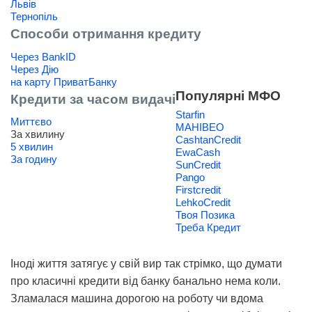
Львів
Тернопіль
Способи отримання кредиту
Через BankID
Через Дію
на карту ПриватБанку
Популярні МФО
Кредити за часом видачі
Starfin
Миттєво
МАНІВЕО
За хвилину
CashtanCredit
5 хвилин
EwaCash
За годину
SunCredit
Pango
Firstcredit
LehkoCredit
Твоя Позика
Треба Кредит
Іноді життя затягує у свій вир так стрімко, що думати
про класичні кредити від банку банально нема коли.
Зламалася машина дорогою на роботу чи вдома