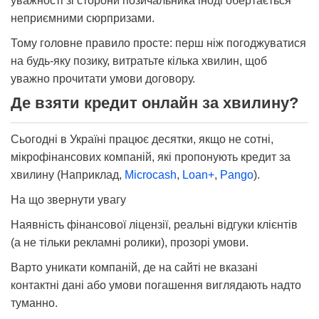
уважності зі сторони позичальника іноді обертається
неприємними сюрпризами.
Тому головне правило просте: перш ніж погоджуватися
на будь-яку позику, витратьте кілька хвилин, щоб
уважно прочитати умови договору.
Де взяти кредит онлайн за хвилину?
Сьогодні в Україні працює десятки, якщо не сотні,
мікрофінансових компаній, які пропонують кредит за
хвилину (Наприклад,
Microcash
,
Loan+
,
Pango
).
На що звернути увагу
Наявність фінансової ліцензії, реальні відгуки клієнтів
(а не тільки рекламні ролики), прозорі умови.
Варто уникати компаній, де на сайті не вказані
контактні дані або умови погашення виглядають надто
туманно.