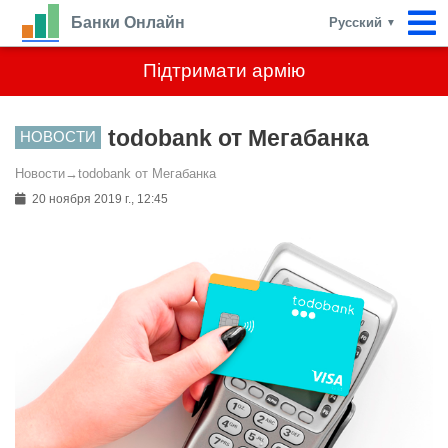
Банки Онлайн
Русский
▼
Підтримати армію
todobank от Мегабанка
НОВОСТИ
Новости
→
todobank от Мегабанка
20 ноября 2019 г., 12:45