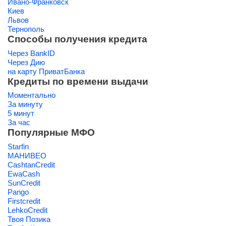
Ивано-Франковск
Киев
Львов
Тернополь
Способы получения кредита
Через BankID
Через Дию
на карту ПриватБанка
Кредиты по времени выдачи
Моментально
За минуту
5 минут
За час
Популярные МФО
Starfin
МАНИВЕО
CashtanCredit
EwaCash
SunCredit
Pango
Firstcredit
LehkoCredit
Твоя Позика