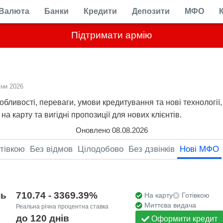
Валюта
Банки
Кредити
Депозити
МФО
Підтримати армію
ни 2026
обливості, переваги, умови кредитування та нові технології
на карту та вигідні пропозиції для нових клієнтів.
Оновлено 08.08.2026
тівкою
Без відмов
Цілодобово
Без дзвінків
Нові МФО
нь
710.74 - 3369.39%
На карту
Готівкою
Миттєва видача
Реальна річна процентна ставка
до 120 днів
Оформити кредит