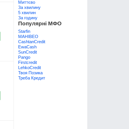
Миттєво
За хвилину
5 хвилин
За годину
Популярні МФО
Starfin
МАНІВЕО
CashtanCredit
EwaCash
SunCredit
Pango
Firstcredit
LehkoCredit
Твоя Позика
Треба Кредит