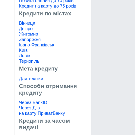
Позика онлайн до 70 років
Кредит на карту до 75 років
Кредити по містах
Вінниця
Дніпро
Житомир
Запоріжжя
Івано-Франківськ
Київ
Львів
Тернопіль
Мета кредиту
Для техніки
Способи отримання
кредиту
Через BankID
Через Дію
на карту ПриватБанку
Кредити за часом
видачі