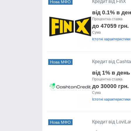
Кредит від FinX
Нова МФО
від 0.1% в де
Процентна ставка
до 47059 грн.
Сума
Істотні характеристики
Кредит від Cashta
Нова МФО
від 1% в день
Процентна ставка
до 30000 грн.
Сума
Істотні характеристики
Кредит від LoviLa
Нова МФО