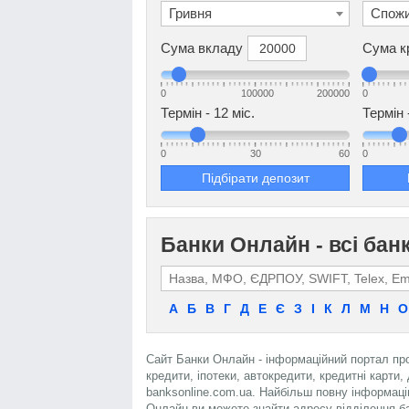
Гривня
Спожи
Сума вкладу
Сума к
0
100000
200000
0
Термін -
12
міс.
Термін 
0
30
60
0
Підбірати депозит
Банки Онлайн - всі бан
А
Б
В
Г
Д
Е
Є
З
І
К
Л
М
Н
О
Сайт Банки Онлайн - інформаційний портал про б
кредити, іпотеки, автокредити, кредитні карти,
banksonline.com.ua. Найбільш повну інформацію
Онлайн ви можете знайти адресу відділення б