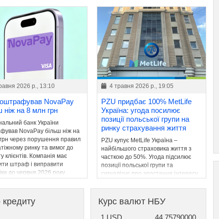
равня 2026 р., 13:10
4 травня 2026 р., 19:05
оштрафував NovaPay
PZU придбає 100% MetLife
 ніж на 8 млн грн
Україна: угода посилює
позиції польської групи на
нальний банк України
ринку страхування життя
фував NovaPay більш ніж на
 грн через порушення правил
PZU купує MetLife Україна –
тіжному ринку та вимог до
найбільшого страховика життя з
у клієнтів. Компанія має
часткою до 50%. Угода підсилює
ити штраф і виправити
позиції польської групи та
ки до червня 2026 року.
сигналізує про зростання інтересу
інвесторів до українського ринку.
р кредиту
Курс валют НБУ
1 USD
44.75790000