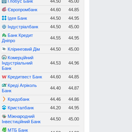
Глобус Банк
44.50
45.00
Європромбанк
44.60
44.85
Ідея Банк
44.50
44.95
Індустріалбанк
44.50
45.00
Банк Кредит
44.55
44.95
Дніпро
Кліринговий Дім
44.50
45.00
Комерційний
Індустріальний
44.53
44.96
Банк
Кредитвест Банк
44.60
44.85
Креді Агріколь
44.40
44.87
Банк
Кредобанк
44.46
44.86
Кристалбанк
44.20
44.95
Міжнародний
44.50
45.00
Інвестиційний Банк
МТБ Банк