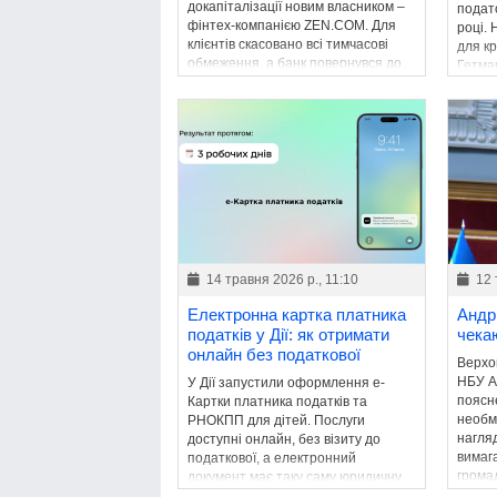
докапіталізації новим власником –
подато
фінтех-компанією ZEN.COM. Для
році.
клієнтів скасовано всі тимчасові
для к
обмеження, а банк повернувся до
Гетма
звичайної діяльності.
збере
бюдже
14 травня 2026 р., 11:10
12 
Електронна картка платника
Андр
податків у Дії: як отримати
чека
онлайн без податкової
Верхо
НБУ А
У Дії запустили оформлення е-
поясн
Картки платника податків та
необм
РНОКПП для дітей. Послуги
нагля
доступні онлайн, без візиту до
вимаг
податкової, а електронний
грома
документ має таку саму юридичну
окреми
силу, як паперовий аналог.