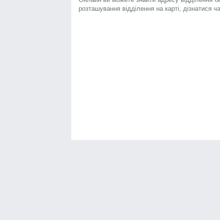
розташування відділення на карті, дізнатися ч
Банки Онлайн
Фінанси
Курс валют
Курс долара
Курс євро
Курс НБУ
Деп