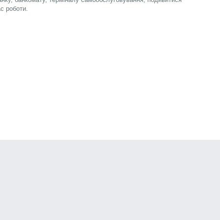
ас роботи.
озити
Кредит онлайн
Новини банків