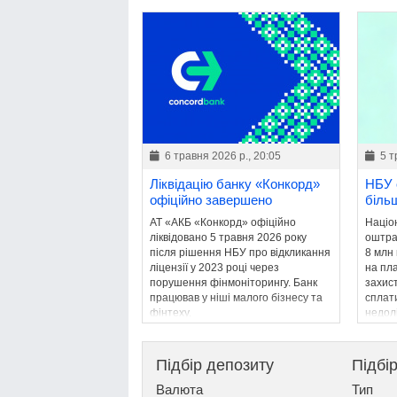
6 травня 2026 р., 20:05
5 т
Ліквідацію банку «Конкорд»
НБУ 
офіційно завершено
більш
АТ «АКБ «Конкорд» офіційно
Націо
ліквідовано 5 травня 2026 року
оштра
після рішення НБУ про відкликання
8 млн
ліцензії у 2023 році через
на пла
порушення фінмоніторингу. Банк
захист
працював у ніші малого бізнесу та
сплат
фінтеху.
недолі
Підбір депозиту
Підбі
Валюта
Тип