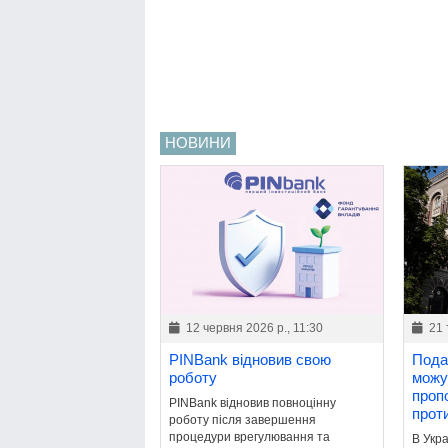
НОВИНИ
12 червня 2026 р., 11:30
21 
PINBank відновив свою
Пода
роботу
можу
проп
PINBank відновив повноцінну
прот
роботу після завершення
процедури врегулювання та
В Укр