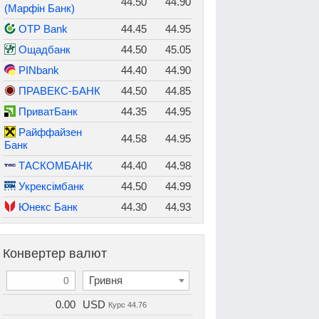
44.50
44.90
(Марфін Банк)
OTP Bank
44.45
44.95
Ощадбанк
44.50
45.05
PINbank
44.40
44.90
ПРАВЕКС-БАНК
44.50
44.85
ПриватБанк
44.35
44.95
Райффайзен
44.58
44.95
Банк
ТАСКОМБАНК
44.40
44.98
Укрексімбанк
44.50
44.99
Юнекс Банк
44.30
44.93
Конвертер валют
Гривня
0.00
USD
Курс
44.76