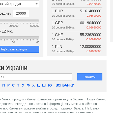
вчий кредит
10 серпня 2026 р.
-0.00470000
1 EUR
51.61480000
редиту
10 серпня 2026 р.
-0.05690000
1 GBP
60.19040000
250000
500000
10 серпня 2026 р.
-0.08690000
-
12
міс.
1 CHF
55.23620000
10 серпня 2026 р.
-0.03990000
30
60
1 PLN
12.00880000
Підбірати кредит
10 серпня 2026 р.
-0.01030000
ки України
Знайти
П
Р
С
Т
У
Ф
Х
Ц
Ш
Ю
ВСІ БАНКИ
анки, продукти банку, фінансові організації в Україні. Пошук банку,
 депозити, вклади - це частина інформації, яку можна знайти на
 про банки ви можете знайти в розділі каталог банків. На Банки
анку, банкомату, терміналу самообслуговування, подивитися