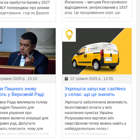
Йогансену – митцям Розстріляного
к на прибуток банків у 2027
відродження, репресованим у 1937
 НБУ попереджає про ризики
році. Це продовження серії, що
редитування, тоді як Данило
повертає в український простір
нцев наполягає на
імена знищеної інтелігенції.
женні фіскального ресурсу
ту.
травня 2026 р., 15:10
12 травня 2026 р., 12:05
ія Пишного знову
Укрпошта запускає cashless
ють у Верховній Раді
у селах: що це значить
вна Рада викликала голову
Укрпошта забезпечила можливість
ндрія Пишного для
безготівкової оплати у всіх
ення рішення про
населених пунктах України.
ежені валютні операції для
Розрахуватися карткою або
дових рад. Депутати
смартфоном тепер можна навіть у
ають пояснити, чому для
найвіддаленіших селах і
дян діють обмеження, а для
пересувних відділеннях.
х категорій – ні.