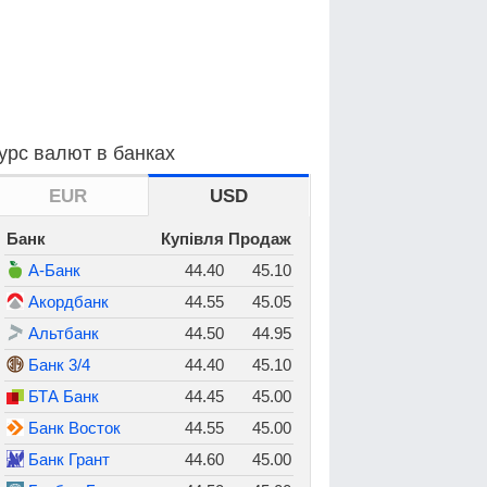
урс валют в банках
EUR
USD
Банк
Купівля
Продаж
А-Банк
44.40
45.10
Акордбанк
44.55
45.05
Альтбанк
44.50
44.95
Банк 3/4
44.40
45.10
БТА Банк
44.45
45.00
Банк Восток
44.55
45.00
Банк Грант
44.60
45.00