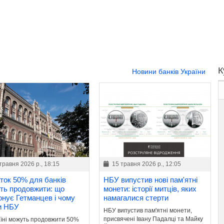
К
Новини банків України
травня 2026 р., 18:15
15 травня 2026 р., 12:05
ток 50% для банків
НБУ випустив нові пам'ятні
ть продовжити: що
монети: історії митців, яких
онує Гетманцев і чому
намагалися стерти
и НБУ
НБУ випустив пам'ятні монети,
присвячені Івану Падалці та Майку
аїні можуть продовжити 50%