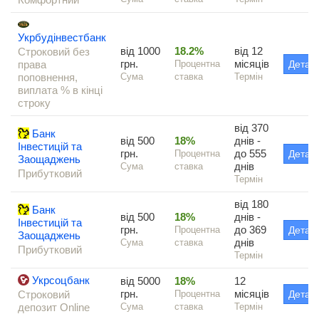
Укрбудінвестбанк
від 1000
18.2%
від 12
Строковий без
грн.
місяців
права
Процентна
Детал
поповнення,
Сума
ставка
Термін
виплата % в кінці
строку
від 370
Банк
від 500
18%
днів -
Інвестицій та
грн.
до 555
Процентна
Детал
Заощаджень
днів
Сума
ставка
Прибутковий
Термін
від 180
Банк
від 500
18%
днів -
Інвестицій та
грн.
до 369
Процентна
Детал
Заощаджень
днів
Сума
ставка
Прибутковий
Термін
Укрсоцбанк
від 5000
18%
12
грн.
місяців
Строковий
Процентна
Детал
депозит Online
Сума
ставка
Термін