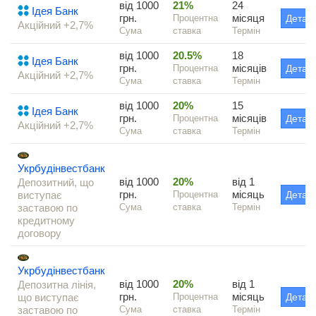
від 1000
21%
24
Ідея Банк
грн.
місяця
Процентна
Детал
Акційний +2,7%
Сума
ставка
Термін
від 1000
20.5%
18
Ідея Банк
грн.
місяців
Процентна
Детал
Акційний +2,7%
Сума
ставка
Термін
від 1000
20%
15
Ідея Банк
грн.
місяців
Процентна
Детал
Акційний +2,7%
Сума
ставка
Термін
Укрбудінвестбанк
від 1000
20%
від 1
Депозитний, що
грн.
місяць
виступає
Процентна
Детал
заставою по
Сума
ставка
Термін
кредитному
договору
Укрбудінвестбанк
від 1000
20%
від 1
Депозитна лінія,
грн.
місяць
що виступає
Процентна
Детал
заставою по
Сума
ставка
Термін