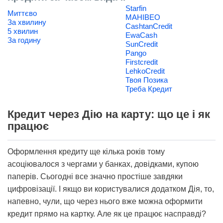
Starfin
Миттєво
МАНІВЕО
За хвилину
CashtanCredit
5 хвилин
EwaCash
За годину
SunCredit
Pango
Firstcredit
LehkoCredit
Твоя Позика
Треба Кредит
Кредит через Дію на карту: що це і як
працює
Оформлення кредиту ще кілька років тому
асоціювалося з чергами у банках, довідками, купою
паперів. Сьогодні все значно простіше завдяки
цифровізації. І якщо ви користувалися додатком Дія, то,
напевно, чули, що через нього вже можна оформити
кредит прямо на картку. Але як це працює насправді?