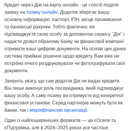
Кредит через Дію на карту онлайн - це спосіб подати
заявку на
позику онлайн
. Додаток зберігає вашу
основну інформацію: паспорт, ІПН, місце проживання
та банківські рахунки. Тобто фактично, ви
підтверджуєте свою особу за допомогою сервісу "Дія" і
надаєте дозвіл обраному банку чи фінансовій компанії
отримати ваші цифрові документи. На основі цих даних
система приймає рішення щодо кредиту. Вам вже не
потрібно нічого роздруковувати чи фотографувати свої
документи.
Зверніть увагу, що сам додаток Дія не видає кредити.
Він лише виконує роль посередника, який підтверджує
вашу особу. А саму позику ви отримуєте від конкретної
фінансової установи. Серед партнерів можуть бути як
банки, так і
мікрофінансові організації
.
Один із найпоширеніших форматів — це єОселя та
єПідтримка, але в 2024–2025 роках усе частіше