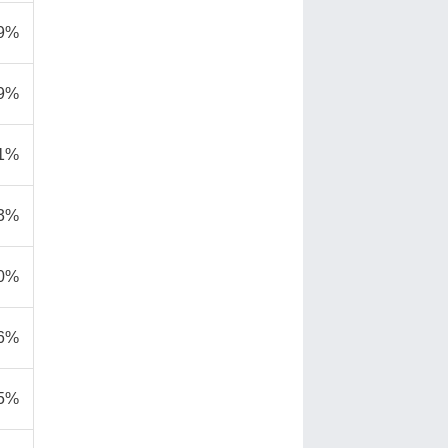
,9%
,9%
,1%
,3%
,0%
,6%
,5%