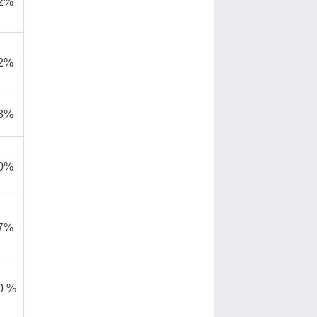
,2%
,2%
,3%
,0%
,7%
0 %