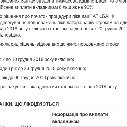
у вказаних банках введена тимчасова адміністрація. Але Фо
дійснив виплати вкладникам більш як на 90%.
 рішення про початок процедури ліквідації АТ «БАНК
легування повноважень ліквідатора банку строком на од
ада 2018 року включно і строком на два роки з 20 грудня 201
ідповідно.
яла ряд рішень, відповідно до яких, продовжено строки
к до 10 грудня 2018 року включно;
ин рік до 23 грудня 2018 року включно;
ік до 06 грудня 2018 року включно.
озрахунків з вкладниками станом на 1 січня 2018 року
АНКИ, ЩО ЛІКВІДУЮТЬСЯ
Інформація про виплати
вкладникам
та
Дата