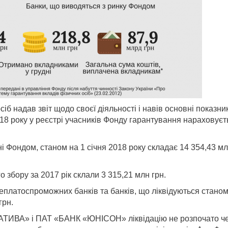
іб надав звіт щодо своєї діяльності і навів основні показни
018 року у реєстрі учасників Фонду гарантування нараховуєт
і Фондом, станом на 1 січня 2018 року складає 14 354,43 м
збору за 2017 рік склали 3 315,21 млн грн.
платоспроможних банків та банків, що ліквідуються станом
грн.
АТИВА» і ПАТ «БАНК «ЮНІСОН» ліквідацію не розпочато ч