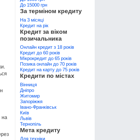
До 15000 грн
За терміном кредиту
На 3 місяці
Кредит на рік
Кредит за віком
позичальника
Онлайн кредит з 18 років
Кредит до 60 років
Мікрокредит до 65 років
Позика онлайн до 70 років
ки.
Кредит на карту до 75 років
ься
Кредити по містах
Вінниця
Дніпро
лн
Житомир
Запоріжжя
Івано-Франківськ
Київ
 на
Львів
Тернопіль
Мета кредиту
ерез
Для техніки