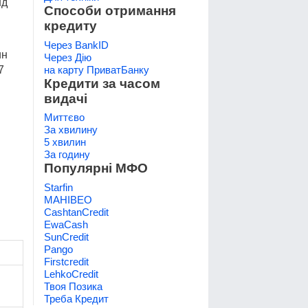
нд
Способи отримання
кредиту
Через BankID
ин
Через Дію
на карту ПриватБанку
7
Кредити за часом
видачі
Миттєво
За хвилину
5 хвилин
За годину
Популярні МФО
Starfin
МАНІВЕО
CashtanCredit
EwaCash
SunCredit
Pango
Firstcredit
LehkoCredit
Твоя Позика
Треба Кредит