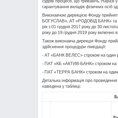
судові процеси, що тривають. Наразі 
гарантування вкладів фізичних осіб з
Виконавчою дирекцією Фонду прийнято
БОГУСЛАВ», АТ «РОДОВІД БАНК» та де
рік з 01 грудня 2017 року до 30 листоп
року до 19 грудня 2019 року включно в
Також виконавча дирекція Фонду прийн
здійснення процедури ліквідації:
- АТ «БАНК ВЕЛЕС» строком на один рі
- ПАТ «КБ «АКТИВ-БАНК» строком на од
- ПАТ «ТЕРРА БАНК» строком на один р
Детальна інформація про проведення р
наведена у таблиці:
Б
Да