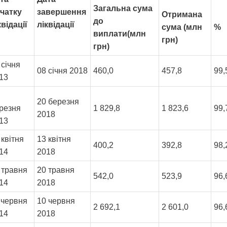
Загальна сума
чатку
завершення
Отримана
до
квідації
ліквідації
сума (млн
%
виплати(млн
грн)
грн)
 січня
08 січня 2018
460,0
457,8
99
13
20 березня
резня
1 829,8
1 823,6
99
2018
13
 квітня
13 квітня
400,2
392,8
98
14
2018
 травня
20 травня
542,0
523,9
96
14
2018
 червня
10 червня
2 692,1
2 601,0
96
14
2018