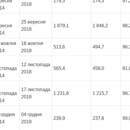
ресня
179,3
174,3
97
2018
14
25 вересня
ресня
1 879,1
1 846,2
98
2018
14
 жовтня
16 жовтня
513,6
494,7
96
14
2018
12 листопада
стопада
565,4
458,0
81
2018
14
17 листопада
стопада
1 231,8
1 215,7
98
2018
14
 грудня
04 грудня
239,9
237,6
99,
14
2018