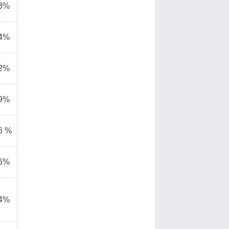
,3%
,4%
,2%
,9%
6 %
,6%
,4%