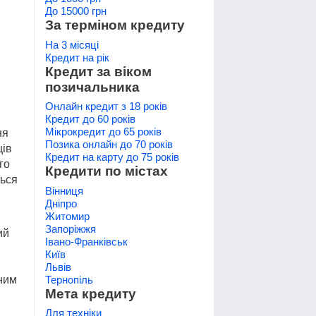
До 15000 грн
За терміном кредиту
На 3 місяці
Кредит на рік
Кредит за віком
позичальника
Онлайн кредит з 18 років
Кредит до 60 років
Мікрокредит до 65 років
ня
Позика онлайн до 70 років
ців
Кредит на карту до 75 років
го
Кредити по містах
ться
Вінниця
Дніпро
Житомир
Запоріжжя
ий
Івано-Франківськ
Київ
Львів
Тернопіль
ним
Мета кредиту
Для техніки