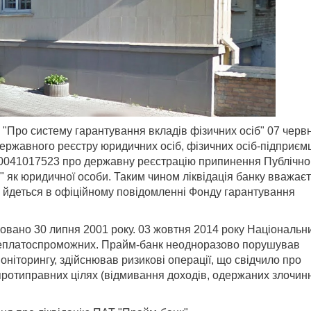
и "Про систему гарантування вкладів фізичних осіб" 07 черв
ержавного реєстру юридичних осіб, фізичних осіб-підприєм
041017523 про державну реєстрацію припинення Публічно
 як юридичної особи. Таким чином ліквідація банку вважає
, йдеться в офіційному повідомленні Фонду гарантування
овано 30 липня 2001 року. 03 жовтня 2014 року Національн
ї неплатоспроможних. Прайм-банк неодноразово порушував
ніторингу, здійснював ризикові операції, що свідчило про
протиправних цілях (відмивання доходів, одержаних злочин