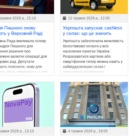
травня 2026 р., 15:10
12 травня 2026 р., 12:05
ія Пишного знову
Укрпошта запускає cashless
ють у Верховній Раді
у селах: що це значить
вна Рада викликала голову
Укрпошта забезпечила можливість
ндрія Пишного для
безготівкової оплати у всіх
ення рішення про
населених пунктах України.
ежені валютні операції для
Розрахуватися карткою або
дових рад. Депутати
смартфоном тепер можна навіть у
ають пояснити, чому для
найвіддаленіших селах і
дян діють обмеження, а для
пересувних відділеннях.
х категорій – ні.
равня 2026 р., 13:10
4 травня 2026 р., 19:05