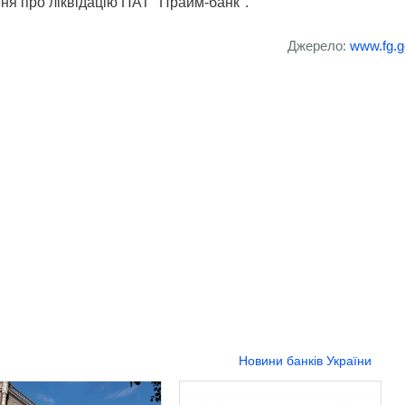
ня про ліквідацію ПАТ "Прайм-банк".
Джерело:
www.fg.g
Новини банків України