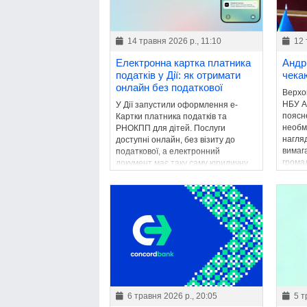
14 травня 2026 р., 11:10
12 
Електронна картка платника
Андр
податків у Дії: як отримати
чека
онлайн без податкової
Верхо
НБУ А
У Дії запустили оформлення е-
поясн
Картки платника податків та
необм
РНОКПП для дітей. Послуги
нагля
доступні онлайн, без візиту до
вимаг
податкової, а електронний
грома
документ має таку саму юридичну
окреми
силу, як паперовий аналог.
6 травня 2026 р., 20:05
5 т