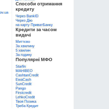
Способи отримання
кредиту
ov.ua
Через BankID
Через Дію
на карту ПриватБанку
Кредити за часом
видачі
Миттєво
За хвилину
5 хвилин
За годину
Популярні МФО
Starfin
МАНІВЕО
CashtanCredit
EwaCash
SunCredit
Pango
Firstcredit
LehkoCredit
Твоя Позика
Треба Кредит