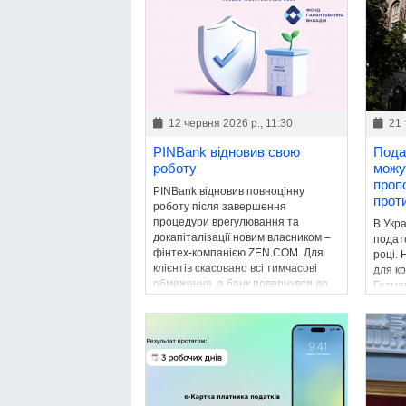
12 червня 2026 р., 11:30
21 
PINBank відновив свою
Пода
роботу
можу
проп
PINBank відновив повноцінну
прот
роботу після завершення
процедури врегулювання та
В Укр
докапіталізації новим власником –
подато
фінтех-компанією ZEN.COM. Для
році.
клієнтів скасовано всі тимчасові
для к
обмеження, а банк повернувся до
Гетма
звичайної діяльності.
збере
бюдже