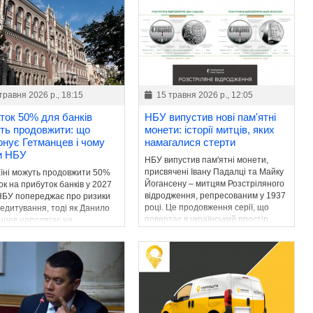
травня 2026 р., 18:15
15 травня 2026 р., 12:05
ток 50% для банків
НБУ випустив нові пам'ятні
ть продовжити: що
монети: історії митців, яких
онує Гетманцев і чому
намагалися стерти
и НБУ
НБУ випустив пам'ятні монети,
присвячені Івану Падалці та Майку
аїні можуть продовжити 50%
Йогансену – митцям Розстріляного
к на прибуток банків у 2027
відродження, репресованим у 1937
 НБУ попереджає про ризики
році. Це продовження серії, що
редитування, тоді як Данило
повертає в український простір
нцев наполягає на
імена знищеної інтелігенції.
женні фіскального ресурсу
ту.