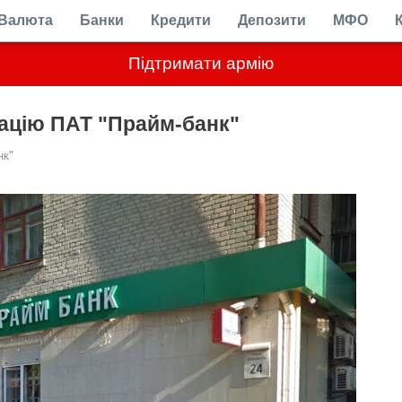
Валюта
Банки
Кредити
Депозити
МФО
Підтримати армію
ацію ПАТ "Прайм-банк"
нк"