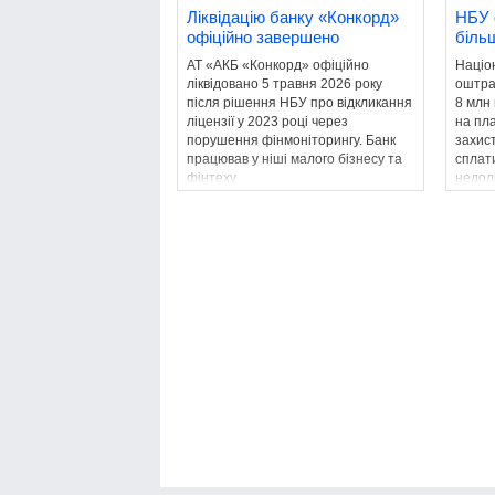
Ліквідацію банку «Конкорд»
НБУ 
офіційно завершено
більш
АТ «АКБ «Конкорд» офіційно
Націо
ліквідовано 5 травня 2026 року
оштра
після рішення НБУ про відкликання
8 млн
ліцензії у 2023 році через
на пла
порушення фінмоніторингу. Банк
захист
працював у ніші малого бізнесу та
сплат
фінтеху.
недолі