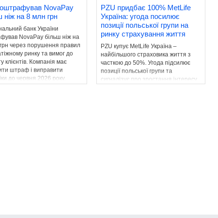
оштрафував NovaPay
PZU придбає 100% MetLife
 ніж на 8 млн грн
Україна: угода посилює
позиції польської групи на
нальний банк України
ринку страхування життя
фував NovaPay більш ніж на
 грн через порушення правил
PZU купує MetLife Україна –
тіжному ринку та вимог до
найбільшого страховика життя з
у клієнтів. Компанія має
часткою до 50%. Угода підсилює
ити штраф і виправити
позиції польської групи та
ки до червня 2026 року.
сигналізує про зростання інтересу
інвесторів до українського ринку.