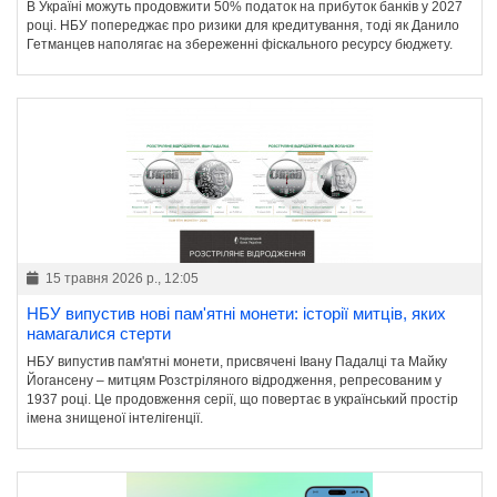
В Україні можуть продовжити 50% податок на прибуток банків у 2027
році. НБУ попереджає про ризики для кредитування, тоді як Данило
Гетманцев наполягає на збереженні фіскального ресурсу бюджету.
15 травня 2026 р., 12:05
НБУ випустив нові пам'ятні монети: історії митців, яких
намагалися стерти
НБУ випустив пам'ятні монети, присвячені Івану Падалці та Майку
Йогансену – митцям Розстріляного відродження, репресованим у
1937 році. Це продовження серії, що повертає в український простір
імена знищеної інтелігенції.