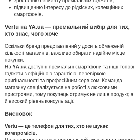
зростанню сегменту преміальних гаджетів;
підвищенню інтересу до рідкісних, колекційних
смартфонів.
Vertu на YA.ua — преміальний вибір для тих,
хто знає, чого хоче
Оскільки бренд представлений у досить обмеженій
кількості магазинів, важливо обирати надійне місце
покупки.
На
YA.ua
доступні преміальні смартфони та інші топові
гаджети з офіційною гарантією, перевіркою
оригінальності та професійним сервісом. Команда
магазину спеціалізується на роботі з люксовими
пристроями, тому покупець отримує не лише продукт, а
й високий рівень консультації.
Висновок
Vertu — це телефон для тих, хто не шукає
компромісів.
Це інструмент статусу, преміальний аксесуар та символ