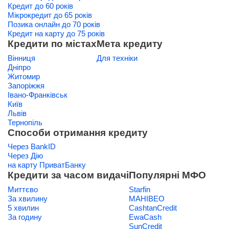
Кредит до 60 років
Мікрокредит до 65 років
Позика онлайн до 70 років
Кредит на карту до 75 років
Кредити по містах
Мета кредиту
Вінниця
Для техніки
Дніпро
Житомир
Запоріжжя
Івано-Франківськ
Київ
Львів
Тернопіль
Способи отримання кредиту
Через BankID
Через Дію
на карту ПриватБанку
Кредити за часом видачі
Популярні МФО
Миттєво
Starfin
За хвилину
МАНІВЕО
5 хвилин
CashtanCredit
За годину
EwaCash
SunCredit