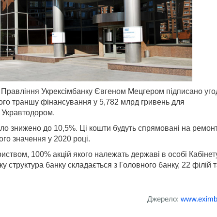
 Правління Укрексімбанку Євгеном Мецгером підписано уго
го траншу фінансування у 5,782 млрд гривень для
 Укравтодором.
ло знижено до 10,5%. Ці кошти будуть спрямовані на ремон
го значення у 2020 році.
риством, 100% акцій якого належать державі в особі Кабінет
ку структура банку складається з Головного банку, 22 філій т
Джерело:
www.exim