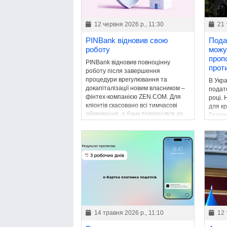
12 червня 2026 р., 11:30
21 
PINBank відновив свою
Пода
роботу
можу
проп
PINBank відновив повноцінну
прот
роботу після завершення
процедури врегулювання та
В Укр
докапіталізації новим власником –
подато
фінтех-компанією ZEN.COM. Для
році.
клієнтів скасовано всі тимчасові
для к
обмеження, а банк повернувся до
Гетма
звичайної діяльності.
збере
бюдже
14 травня 2026 р., 11:10
12 