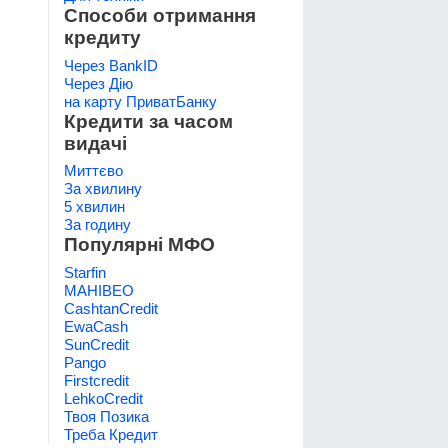
Способи отримання
кредиту
Через BankID
Через Дію
на карту ПриватБанку
Кредити за часом
видачі
Миттєво
За хвилину
5 хвилин
За годину
Популярні МФО
Starfin
МАНІВЕО
CashtanCredit
EwaCash
SunCredit
Pango
Firstcredit
LehkoCredit
Твоя Позика
Треба Кредит