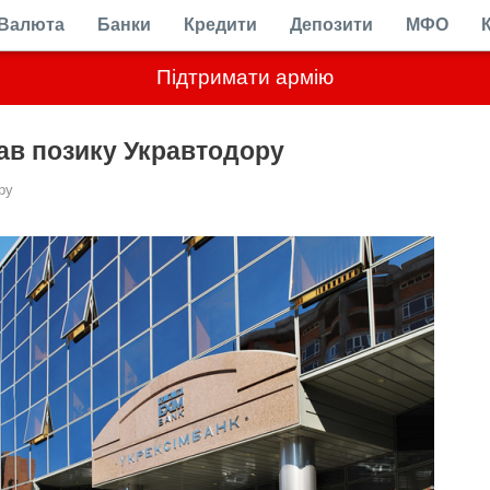
Валюта
Банки
Кредити
Депозити
МФО
Підтримати армію
ав позику Укравтодору
ру