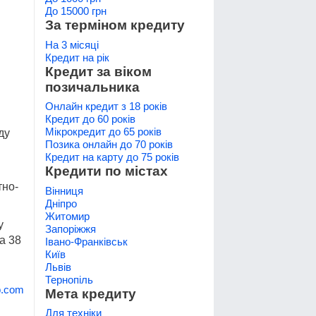
До 15000 грн
За терміном кредиту
На 3 місяці
Кредит на рік
Кредит за віком
позичальника
Онлайн кредит з 18 років
Кредит до 60 років
Мікрокредит до 65 років
ду
Позика онлайн до 70 років
Кредит на карту до 75 років
Кредити по містах
тно-
Вінниця
Дніпро
Житомир
у
Запоріжжя
а 38
Івано-Франківськ
Київ
Львів
Тернопіль
b.com
Мета кредиту
Для техніки