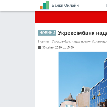
Банки Онлайн
Укрексімбанк над
НОВИНИ
Новини
→
Укрексімбанк надав позику Укравтодо
30 квітня 2020 р., 15:50