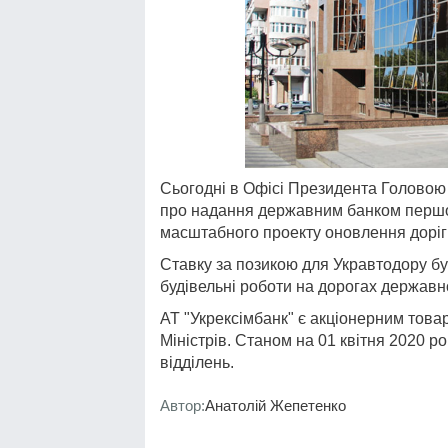
Сьогодні в Офісі Президента Головою
про надання державним банком першо
масштабного проекту оновлення доріг
Ставку за позикою для Укравтодору бу
будівельні роботи на дорогах державно
АТ "Укрексімбанк" є акціонерним това
Міністрів. Станом на 01 квітня 2020 ро
відділень.
Автор:
Анатолій Жепетенко