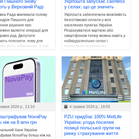
ія Пишного знову
Укрпошта запускає cashless
ють у Верховній Раді
у селах: що це значить
вна Рада викликала голову
Укрпошта забезпечила можливість
ндрія Пишного для
безготівкової оплати у всіх
ення рішення про
населених пунктах України.
ежені валютні операції для
Розрахуватися карткою або
дових рад. Депутати
смартфоном тепер можна навіть у
ають пояснити, чому для
найвіддаленіших селах і
дян діють обмеження, а для
пересувних відділеннях.
х категорій – ні.
равня 2026 р., 13:10
4 травня 2026 р., 19:05
оштрафував NovaPay
PZU придбає 100% MetLife
 ніж на 8 млн грн
Україна: угода посилює
позиції польської групи на
нальний банк України
ринку страхування життя
фував NovaPay більш ніж на