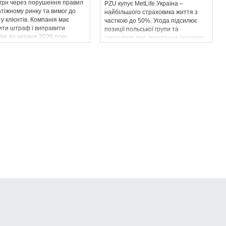
 грн через порушення правил
PZU купує MetLife Україна –
тіжному ринку та вимог до
найбільшого страховика життя з
у клієнтів. Компанія має
часткою до 50%. Угода підсилює
ити штраф і виправити
позиції польської групи та
ки до червня 2026 року.
сигналізує про зростання інтересу
інвесторів до українського ринку.