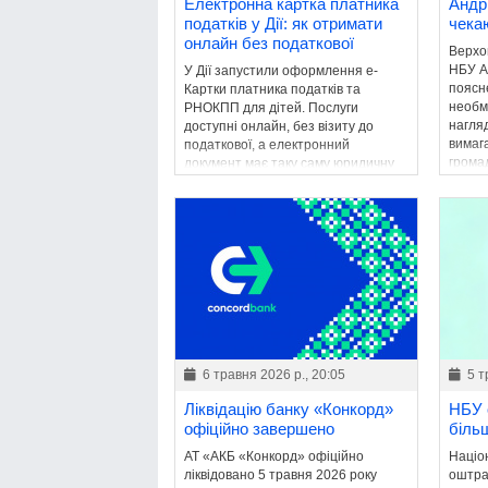
Електронна картка платника
Андр
податків у Дії: як отримати
чека
онлайн без податкової
Верхо
НБУ А
У Дії запустили оформлення е-
поясн
Картки платника податків та
необм
РНОКПП для дітей. Послуги
нагля
доступні онлайн, без візиту до
вимаг
податкової, а електронний
грома
документ має таку саму юридичну
окреми
силу, як паперовий аналог.
6 травня 2026 р., 20:05
5 т
Ліквідацію банку «Конкорд»
НБУ 
офіційно завершено
більш
АТ «АКБ «Конкорд» офіційно
Націо
ліквідовано 5 травня 2026 року
оштра