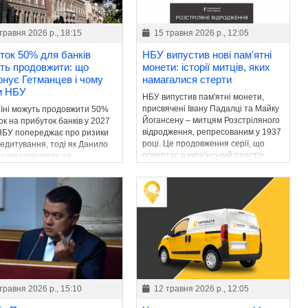
травня 2026 р., 18:15
15 травня 2026 р., 12:05
ток 50% для банків
НБУ випустив нові пам'ятні
ть продовжити: що
монети: історії митців, яких
онує Гетманцев і чому
намагалися стерти
и НБУ
НБУ випустив пам'ятні монети,
присвячені Івану Падалці та Майку
аїні можуть продовжити 50%
Йогансену – митцям Розстріляного
к на прибуток банків у 2027
відродження, репресованим у 1937
 НБУ попереджає про ризики
році. Це продовження серії, що
редитування, тоді як Данило
повертає в український простір
нцев наполягає на
імена знищеної інтелігенції.
женні фіскального ресурсу
ту.
травня 2026 р., 15:10
12 травня 2026 р., 12:05