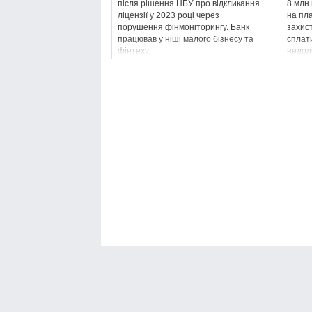
після рішення НБУ про відкликання
8 млн
ліцензії у 2023 році через
на пла
порушення фінмоніторингу. Банк
захист
працював у ніші малого бізнесу та
сплат
фінтеху.
недолі
Банки Онлайн