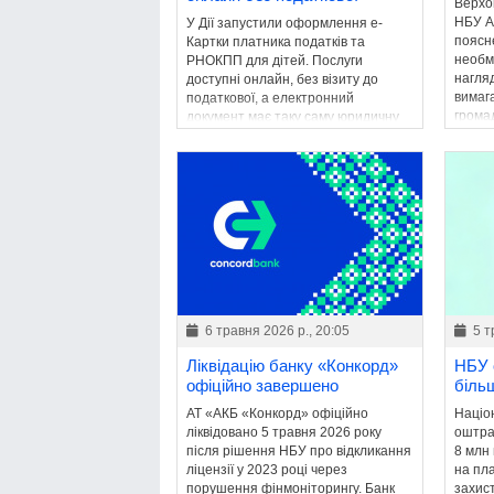
Верхо
НБУ А
У Дії запустили оформлення е-
поясн
Картки платника податків та
необм
РНОКПП для дітей. Послуги
нагля
доступні онлайн, без візиту до
вимаг
податкової, а електронний
грома
документ має таку саму юридичну
окреми
силу, як паперовий аналог.
6 травня 2026 р., 20:05
5 т
Ліквідацію банку «Конкорд»
НБУ 
офіційно завершено
більш
АТ «АКБ «Конкорд» офіційно
Націо
ліквідовано 5 травня 2026 року
оштра
після рішення НБУ про відкликання
8 млн
ліцензії у 2023 році через
на пла
порушення фінмоніторингу. Банк
захист