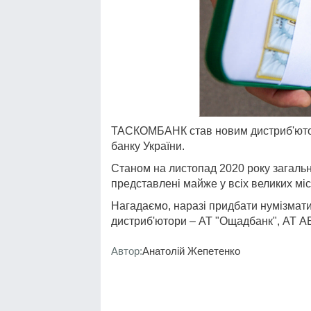
ТАСКОМБАНК став новим дистриб'юторо
банку України.
Станом на листопад 2020 року загальна
представлені майже у всіх великих міс
Нагадаємо, наразі придбати нумізмати
дистриб'ютори – АТ "Ощадбанк", АТ 
Автор:
Анатолій Жепетенко