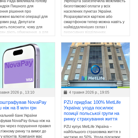
вна Рада викликала голову
Укрпошта забезпечила можливість
ндрія Пишного для
безготівкової оплати у всіх
ення рішення про
населених пунктах України.
ежені валютні операції для
Розрахуватися карткою або
дових рад. Депутати
смартфоном тепер можна навіть у
ають пояснити, чому для
найвіддаленіших селах і
дян діють обмеження, а для
пересувних відділеннях.
х категорій – ні.
равня 2026 р., 13:10
4 травня 2026 р., 19:05
оштрафував NovaPay
PZU придбає 100% MetLife
 ніж на 8 млн грн
Україна: угода посилює
позиції польської групи на
нальний банк України
ринку страхування життя
фував NovaPay більш ніж на
 грн через порушення правил
PZU купує MetLife Україна –
тіжному ринку та вимог до
найбільшого страховика життя з
у клієнтів. Компанія має
часткою до 50%. Угода підсилює