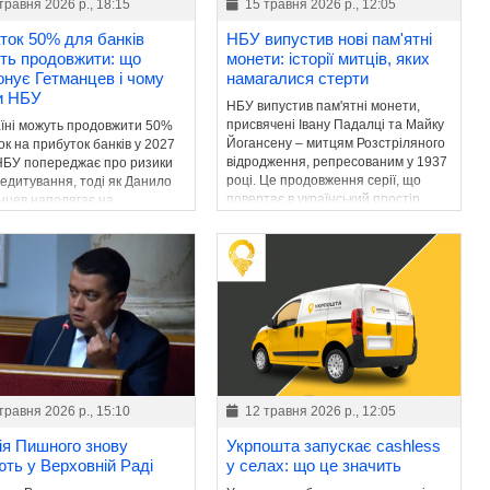
травня 2026 р., 18:15
15 травня 2026 р., 12:05
ток 50% для банків
НБУ випустив нові пам'ятні
ть продовжити: що
монети: історії митців, яких
онує Гетманцев і чому
намагалися стерти
и НБУ
НБУ випустив пам'ятні монети,
присвячені Івану Падалці та Майку
аїні можуть продовжити 50%
Йогансену – митцям Розстріляного
к на прибуток банків у 2027
відродження, репресованим у 1937
 НБУ попереджає про ризики
році. Це продовження серії, що
редитування, тоді як Данило
повертає в український простір
нцев наполягає на
імена знищеної інтелігенції.
женні фіскального ресурсу
ту.
травня 2026 р., 15:10
12 травня 2026 р., 12:05
ія Пишного знову
Укрпошта запускає cashless
ють у Верховній Раді
у селах: що це значить