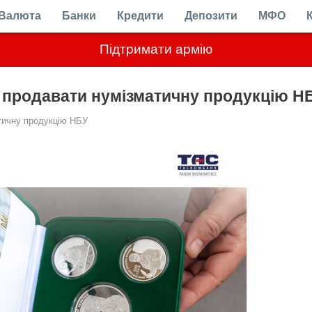
Валюта
Банки
Кредити
Депозити
МФО
Підтримати армію
 продавати нумізматичну продукцію Н
тичну продукцію НБУ