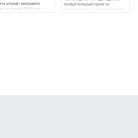
ити штраф і виправити
позиції польської групи та
ки до червня 2026 року.
сигналізує про зростання інтересу
інвесторів до українського ринку.