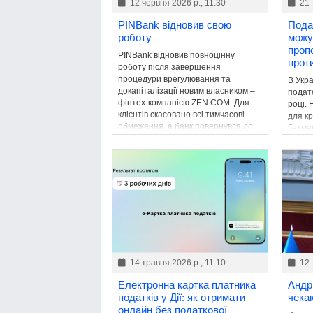
12 червня 2026 р., 11:30
21 
PINBank відновив свою
Пода
роботу
можу
проп
PINBank відновив повноцінну
прот
роботу після завершення
процедури врегулювання та
В Укр
докапіталізації новим власником –
подато
фінтех-компанією ZEN.COM. Для
році.
клієнтів скасовано всі тимчасові
для к
обмеження, а банк повернувся до
Гетма
звичайної діяльності.
збере
бюдже
14 травня 2026 р., 11:10
12 
Електронна картка платника
Андр
податків у Дії: як отримати
чека
онлайн без податкової