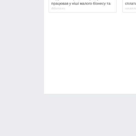
працював у ніші малого бізнесу та
сплат
фінтеху.
недолі
Банки Онлайн
Фінанси