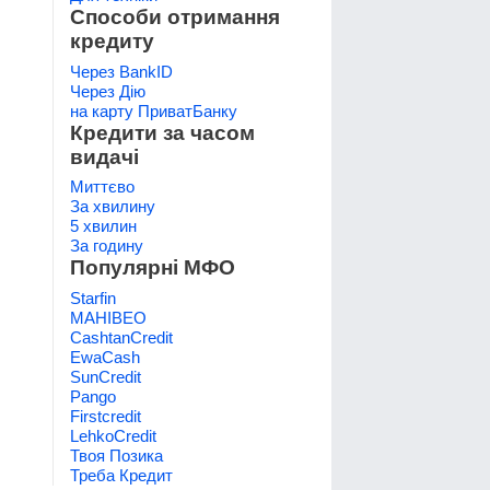
Способи отримання
кредиту
Через BankID
Через Дію
на карту ПриватБанку
Кредити за часом
видачі
Миттєво
За хвилину
5 хвилин
За годину
Популярні МФО
Starfin
МАНІВЕО
CashtanCredit
EwaCash
SunCredit
Pango
Firstcredit
LehkoCredit
Твоя Позика
Треба Кредит