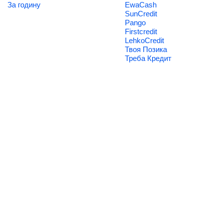
За годину
EwaCash
SunCredit
Pango
Firstcredit
LehkoCredit
Твоя Позика
Треба Кредит