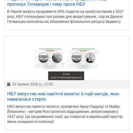
пропонує Гетманцев і чому проти НБУ
В Україні можуть продовжити 50% податок на прибуток банків у 2027
році. НБУ попереджає про ризики для кредитування, тоді як Данило
Гетманцев наполягає на збереженні фіскального ресурсу бюджету.
15 травня 2026 р., 12:05
НБУ випустив нові пам'ятні монети: історії митців, яких
намагалися стерти
НБУ випустив пам'ятні монети, присвячені Івану Падалці та Майку
Йогансену – митцям Розстріляного відродження, репресованим у
1937 році. Це продовження серії, що повертає в український простір
імена знищеної інтелігенції.