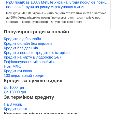
PZU придбає 100% MetLife Україна: угода посилює позиції
польської групи на ринку страхування життя
PZU купує MetLife Україна – найбільшого страховика життя з часткою
до 50%. Угода підсилює позиції польської групи та сигналізує про
зростання інтересу інвесторів до українського ринку.
Популярні кредити онлайн
Кредити під 0 онлайн
Кредит онлайн без відмови
Кредит без дзвінків
Кредит з поганою кредитною історією
Кредит на карту цілодобово 24/7
Рефінансування мікрозаймів
Нові МФО
Кредит готівкою
100 відсотковий кредит
Кредит за сумою видачі
До 1000 грн
До 15000 грн
За терміном кредиту
На 3 місяці
Кредит на рік
Кредит за віком позичальника