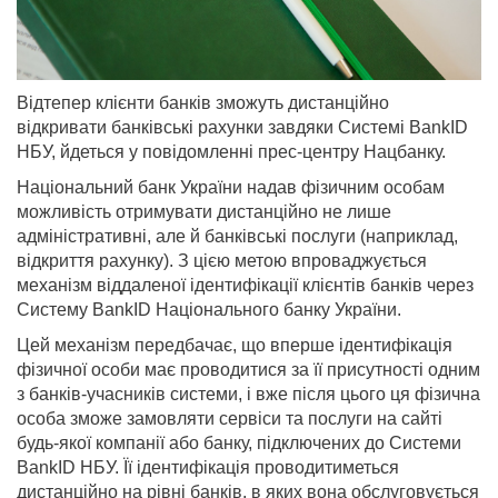
Відтепер клієнти банків зможуть дистанційно
відкривати банківські рахунки завдяки Системі BankID
НБУ, йдеться у повідомленні прес-центру Нацбанку.
Національний банк України надав фізичним особам
можливість отримувати дистанційно не лише
адміністративні, але й банківські послуги (наприклад,
відкриття рахунку). З цією метою впроваджується
механізм віддаленої ідентифікації клієнтів банків через
Систему BankID Національного банку України.
Цей механізм передбачає, що вперше ідентифікація
фізичної особи має проводитися за її присутності одним
з банків-учасників системи, і вже після цього ця фізична
особа зможе замовляти сервіси та послуги на сайті
будь-якої компанії або банку, підключених до Системи
BankID НБУ. Її ідентифікація проводитиметься
дистанційно на рівні банків, в яких вона обслуговується