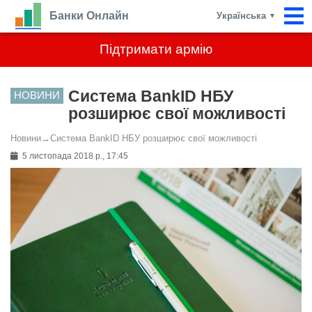
Банки Онлайн
Українська
▼
Підтримати армію
Система BankID НБУ
НОВИНИ
розширює свої можливості
Новини
→
Система BankID НБУ розширює свої можливості
5 листопада 2018 р., 17:45