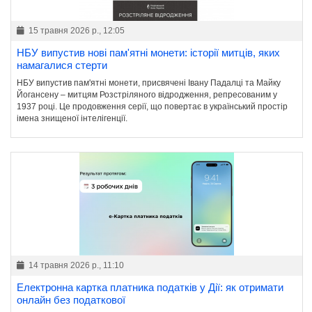
15 травня 2026 р., 12:05
НБУ випустив нові пам'ятні монети: історії митців, яких
намагалися стерти
НБУ випустив пам'ятні монети, присвячені Івану Падалці та Майку
Йогансену – митцям Розстріляного відродження, репресованим у
1937 році. Це продовження серії, що повертає в український простір
імена знищеної інтелігенції.
14 травня 2026 р., 11:10
Електронна картка платника податків у Дії: як отримати
онлайн без податкової