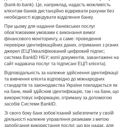
(bank-to-bank). Це, наприклад, надасть можливість
клієнтам банків дистанційно відкривати рахунки без
необхідності відвідувати відділення банку.
При цьому для надання банківських послуг
обов'язковими умовами є виконання вимог
фінансового моніторингу, а саме: проведення
перевірки ідентифікаційних даних, отриманих з різних
джерел (ЕЦП/кваліфікований цифровий підпис;
система BankID НБУ; копії документів, завантажені на
сайт надавача послуг та підписані ЕЦП клієнта).
Відповідальність за належне здійснення ідентифікації
та вивчення клієнта відповідно до міжнародних
стандартів та законодавства України покладається як
на банк, який здійснив ідентифікацію, так і на банк, що
використовує інформацію, отриману за допомогою
засобів Системи BankID.
Зі свого боку банк зобов'язаний забезпечити у своїй
діяльності належне управління ризиками з метою
запобігання використання послуг, що він надає, для