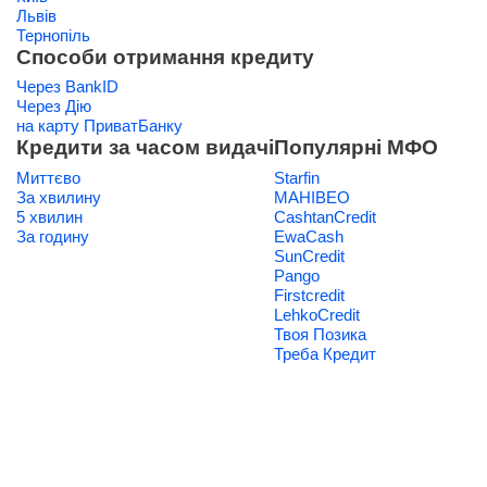
Львів
Тернопіль
Способи отримання кредиту
Через BankID
Через Дію
на карту ПриватБанку
Кредити за часом видачі
Популярні МФО
Миттєво
Starfin
За хвилину
МАНІВЕО
5 хвилин
CashtanCredit
За годину
EwaCash
SunCredit
Pango
Firstcredit
LehkoCredit
Твоя Позика
Треба Кредит