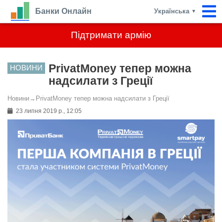
Банки Онлайн
Українська
▼
Підтримати армію
PrivatMoney тепер можна
НОВИНИ
надсилати з Греції
Новини
→
PrivatMoney тепер можна надсилати з Греції
23 липня 2019 р., 12:05