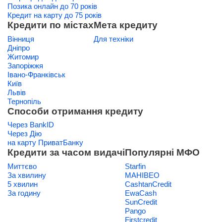
Позика онлайн до 70 років
Кредит на карту до 75 років
Кредити по містах
Мета кредиту
Вінниця
Для техніки
Дніпро
Житомир
Запоріжжя
Івано-Франківськ
Київ
Львів
Тернопіль
Способи отримання кредиту
Через BankID
Через Дію
на карту ПриватБанку
Кредити за часом видачі
Популярні МФО
Миттєво
Starfin
За хвилину
МАНІВЕО
5 хвилин
CashtanCredit
За годину
EwaCash
SunCredit
Pango
Firstcredit