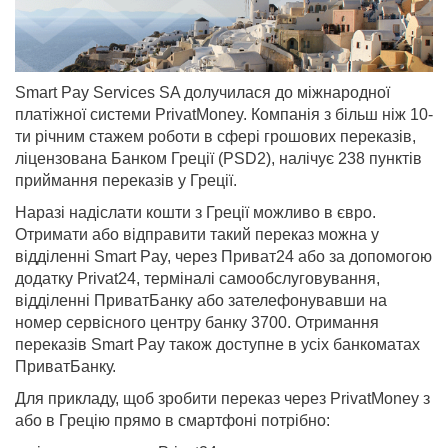
Smart Pay Services SA долучилася до міжнародної
платіжної системи PrivatMoney. Компанія з більш ніж 10-
ти річним стажем роботи в сфері грошових переказів,
ліцензована Банком Греції (PSD2), налічує 238 пунктів
приймання переказів у Греції.
Наразі надіслати кошти з Греції можливо в євро.
Отримати або відправити такий переказ можна у
відділенні Smart Pay, через Приват24 або за допомогою
додатку Privat24, терміналі самообслуговування,
відділенні ПриватБанку або зателефонувавши на
номер сервісного центру банку 3700. Отримання
переказів Smart Pay також доступне в усіх банкоматах
ПриватБанку.
Для прикладу, щоб зробити переказ через PrivatMoneу з
або в Грецію прямо в смартфоні потрібно: