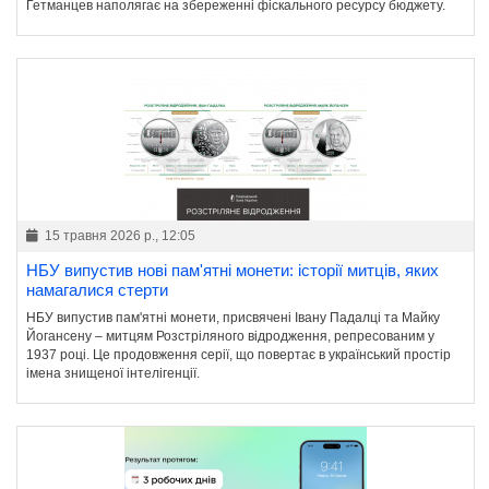
Гетманцев наполягає на збереженні фіскального ресурсу бюджету.
15 травня 2026 р., 12:05
НБУ випустив нові пам'ятні монети: історії митців, яких
намагалися стерти
НБУ випустив пам'ятні монети, присвячені Івану Падалці та Майку
Йогансену – митцям Розстріляного відродження, репресованим у
1937 році. Це продовження серії, що повертає в український простір
імена знищеної інтелігенції.