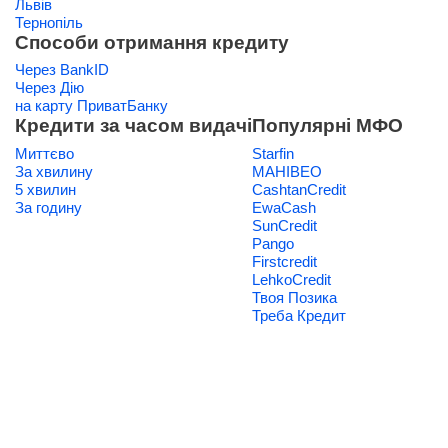
Львів
Тернопіль
Способи отримання кредиту
Через BankID
Через Дію
на карту ПриватБанку
Кредити за часом видачі
Популярні МФО
Миттєво
Starfin
За хвилину
МАНІВЕО
5 хвилин
CashtanCredit
За годину
EwaCash
SunCredit
Pango
Firstcredit
LehkoCredit
Твоя Позика
Треба Кредит