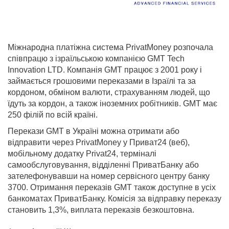
Міжнародна платіжна система PrivatMoney розпочала
співпрацю з ізраїльською компанією GMT Tech
Innovation LTD. Компанія GMT працює з 2001 року і
займається грошовими переказами в Ізраїлі та за
кордоном, обміном валюти, страхуванням людей, що
їдуть за кордон, а також іноземних робітників. GMT має
250 філій по всій країні.
Перекази GMT в Україні можна отримати або
відправити через PrivatMoney у Приват24 (веб),
мобільному додатку Privat24, терміналі
самообслуговування, відділенні ПриватБанку або
зателефонувавши на номер сервісного центру банку
3700. Отримання переказів GMT також доступне в усіх
банкоматах ПриватБанку. Комісія за відправку переказу
становить 1,3%, виплата переказів безкоштовна.