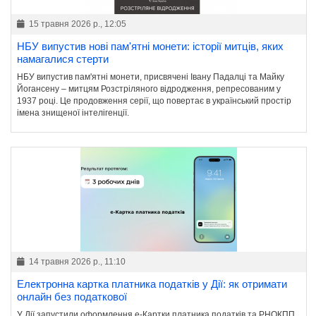
15 травня 2026 р., 12:05
НБУ випустив нові пам'ятні монети: історії митців, яких
намагалися стерти
НБУ випустив пам'ятні монети, присвячені Івану Падалці та Майку
Йогансену – митцям Розстріляного відродження, репресованим у
1937 році. Це продовження серії, що повертає в український простір
імена знищеної інтелігенції.
14 травня 2026 р., 11:10
Електронна картка платника податків у Дії: як отримати
онлайн без податкової
У Дії запустили оформлення е-Картки платника податків та РНОКПП