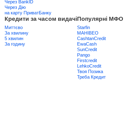
Через BankID
Через Дію
на карту ПриватБанку
Кредити за часом видачі
Популярні МФО
Миттєво
Starfin
За хвилину
МАНІВЕО
5 хвилин
CashtanCredit
За годину
EwaCash
SunCredit
Pango
Firstcredit
LehkoCredit
Твоя Позика
Треба Кредит