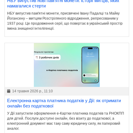
НБУ випустив нові пам'ятні монети: історії митців, яких
намагалися стерти
НБУ випустив пам'ятні монети, присвячені Івану Падалці та Майку
Йогансену – митцям Розстріляного відродження, репресованим у
1937 році. Це продовження серії, що повертає в український простір
імена знищеної інтелігенції.
14 травня 2026 р., 11:10
Електронна картка платника податків у Дії: як отримати
онлайн без податкової
У Дії запустили оформлення е-Картки платника податків та РНОКПП
для дітей. Послуги доступні онлайн, без візиту до податкової, а
електронний документ має таку саму юридичну силу, як паперовий
аналог.