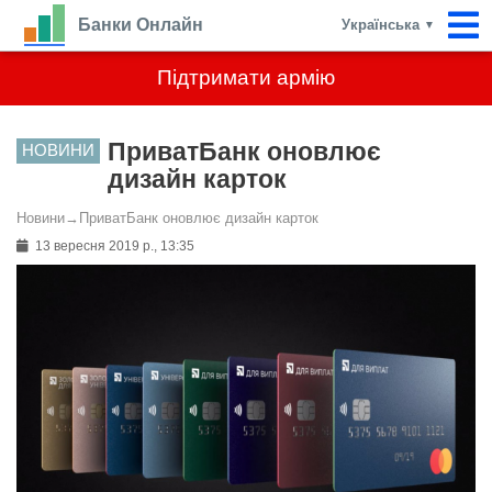
Банки Онлайн
Українська
▼
Підтримати армію
ПриватБанк оновлює
НОВИНИ
дизайн карток
Новини
→
ПриватБанк оновлює дизайн карток
13 вересня 2019 р., 13:35