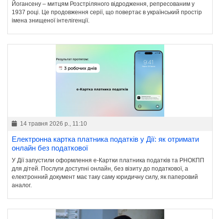
Йогансену – митцям Розстріляного відродження, репресованим у
1937 році. Це продовження серії, що повертає в український простір
імена знищеної інтелігенції.
14 травня 2026 р., 11:10
Електронна картка платника податків у Дії: як отримати
онлайн без податкової
У Дії запустили оформлення е-Картки платника податків та РНОКПП
для дітей. Послуги доступні онлайн, без візиту до податкової, а
електронний документ має таку саму юридичну силу, як паперовий
аналог.