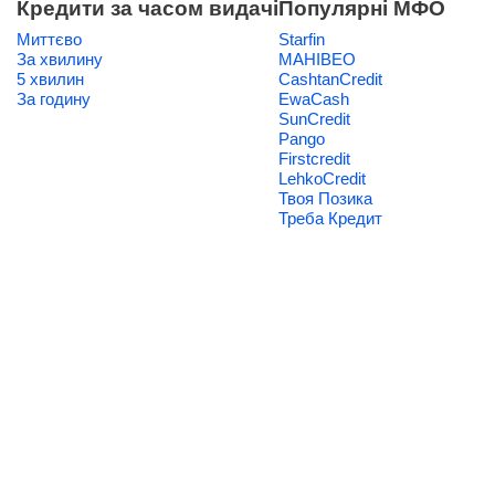
Кредити за часом видачі
Популярні МФО
Миттєво
Starfin
За хвилину
МАНІВЕО
5 хвилин
CashtanCredit
За годину
EwaCash
SunCredit
Pango
Firstcredit
LehkoCredit
Твоя Позика
Треба Кредит