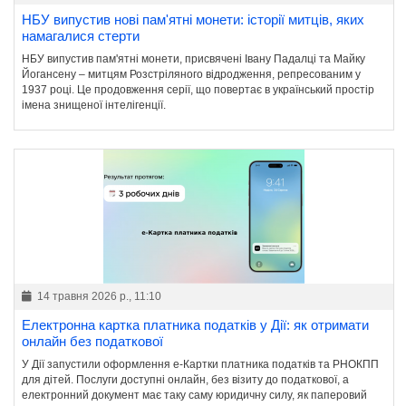
НБУ випустив нові пам'ятні монети: історії митців, яких
намагалися стерти
НБУ випустив пам'ятні монети, присвячені Івану Падалці та Майку
Йогансену – митцям Розстріляного відродження, репресованим у
1937 році. Це продовження серії, що повертає в український простір
імена знищеної інтелігенції.
14 травня 2026 р., 11:10
Електронна картка платника податків у Дії: як отримати
онлайн без податкової
У Дії запустили оформлення е-Картки платника податків та РНОКПП
для дітей. Послуги доступні онлайн, без візиту до податкової, а
електронний документ має таку саму юридичну силу, як паперовий