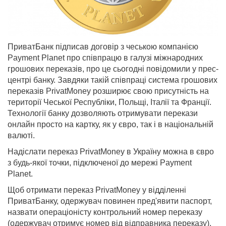
ПриватБанк підписав договір з чеською компанією
Payment Planet про співпрацю в галузі міжнародних
грошових переказів, про це сьогодні повідомили у прес-
центрі банку. Завдяки такій співпраці система грошових
переказів PrivatMoney розширює свою присутність на
території Чеської Республіки, Польщі, Італії та Франції.
Технології банку дозволяють отримувати перекази
онлайн просто на картку, як у євро, так і в національній
валюті.
Надіслати переказ PrivatMoney в Україну можна в євро
з будь-якої точки, підключеної до мережі Payment
Planet.
Щоб отримати переказ PrivatMoney у відділенні
ПриватБанку, одержувач повинен пред'явити паспорт,
назвати операціоністу контрольний номер переказу
(одержувач отримує номер від відправника переказу),