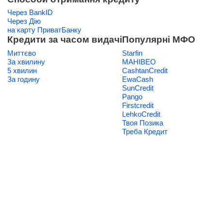
Через BankID
Через Дію
на карту ПриватБанку
Кредити за часом видачі
Популярні МФО
Миттєво
Starfin
За хвилину
МАНІВЕО
5 хвилин
CashtanCredit
За годину
EwaCash
SunCredit
Pango
Firstcredit
LehkoCredit
Твоя Позика
Треба Кредит