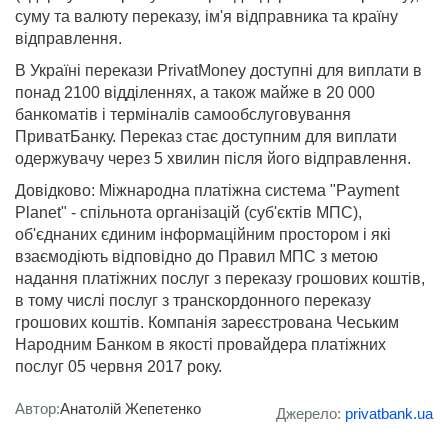
суму та валюту переказу, ім'я відправника та країну
відправлення.
В Україні перекази PrivatMoney доступні для виплати в
понад 2100 відділеннях, а також майже в 20 000
банкоматів і терміналів самообслуговування
ПриватБанку. Переказ стає доступним для виплати
одержувачу через 5 хвилин після його відправлення.
Довідково: Міжнародна платіжна система "Payment
Planet" - спільнота організацій (суб'єктів МПС),
об'єднаних єдиним інформаційним простором і які
взаємодіють відповідно до Правил МПС з метою
надання платіжних послуг з переказу грошових коштів,
в тому числі послуг з транскордонного переказу
грошових коштів. Компанія зареєстрована Чеським
Народним Банком в якості провайдера платіжних
послуг 05 червня 2017 року.
Автор:
Анатолій Жепетенко
Джерело:
privatbank.ua