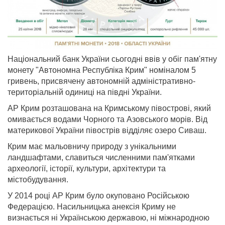
Національний банк України сьогодні ввів у обіг пам'ятну
монету "Автономна Республіка Крим" номіналом 5
гривень, присвячену автономній адміністративно-
територіальній одиниці на півдні України.
АР Крим розташована на Кримському півострові, який
омивається водами Чорного та Азовського морів. Від
материкової України півострів відділяє озеро Сиваш.
Крим має мальовничу природу з унікальними
ландшафтами, славиться численними пам'ятками
археології, історії, культури, архітектури та
містобудування.
У 2014 році АР Крим було окуповано Російською
Федерацією. Насильницька анексія Криму не
визнається ні Українською державою, ні міжнародною