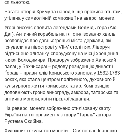
спільнотою.
Багата історія Криму та народів, що проживають там,
утілена у символічній композиції на аверсі монети.
Угорі височіє оповита легендами Ведмідь-гора (Аю-
Даг). Античний корабель на тлі стилізованих хвиль
розповідає про давньогрецькі міста-держави, які
існували на півострові у VII-V століттях. Ліворуч
відтиснено альтанку, споруджену на місці хрещення
князя Володимира. Праворуч зображено Ханський
палац у Бахчисараї ‒ родову резиденцію династії
Ґераїв ‒ правителів Кримського ханства у 1532-1783
роках, яка стала центром політичного, духовного й
культурного життя кримських татар. Композицію
доповнюють гроно винограду, амфора, татарська та
антична монети, квіти гірської лаванди.
На реверсі монети зображено стилізовану карту
України на тлі орнаменту з твору "Таріль" автора
Рустема Скибіна.
Художник і скульптор монети – Святослав Іваненко.