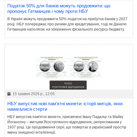
Податок 50% для банків можуть продовжити: що
пропонує Гетманцев і чому проти НБУ
В Україні можуть продовжити 50% податок на прибуток банків у 2027
році. НБУ попереджає про ризики для кредитування, тоді як Данило
Гетманцев наполягає на збереженні фіскального ресурсу бюджету.
15 травня 2026 р., 12:05
НБУ випустив нові пам'ятні монети: історії митців, яких
намагалися стерти
НБУ випустив пам'ятні монети, присвячені Івану Падалці та Майку
Йогансену – митцям Розстріляного відродження, репресованим у
1937 році. Це продовження серії, що повертає в український простір
імена знищеної інтелігенції.