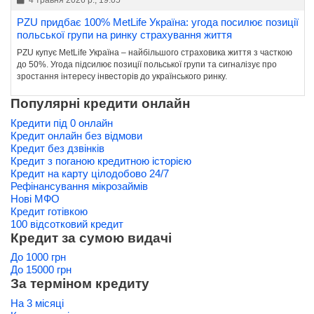
4 травня 2026 р., 19:05
PZU придбає 100% MetLife Україна: угода посилює позиції
польської групи на ринку страхування життя
PZU купує MetLife Україна – найбільшого страховика життя з часткою
до 50%. Угода підсилює позиції польської групи та сигналізує про
зростання інтересу інвесторів до українського ринку.
Популярні кредити онлайн
Кредити під 0 онлайн
Кредит онлайн без відмови
Кредит без дзвінків
Кредит з поганою кредитною історією
Кредит на карту цілодобово 24/7
Рефінансування мікрозаймів
Нові МФО
Кредит готівкою
100 відсотковий кредит
Кредит за сумою видачі
До 1000 грн
До 15000 грн
За терміном кредиту
На 3 місяці