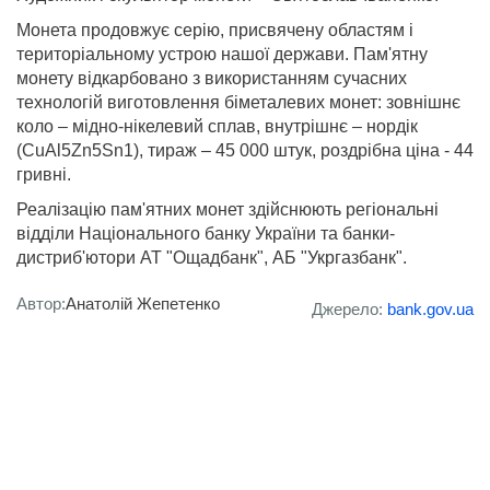
Монета продовжує серію, присвячену областям і
територіальному устрою нашої держави. Пам'ятну
монету відкарбовано з використанням сучасних
технологій виготовлення біметалевих монет: зовнішнє
коло – мідно-нікелевий сплав, внутрішнє – нордік
(CuAl5Zn5Sn1), тираж – 45 000 штук, роздрібна ціна - 44
гривні.
Реалізацію пам'ятних монет здійснюють регіональні
відділи Національного банку України та банки-
дистриб'ютори АТ "Ощадбанк", АБ "Укргазбанк".
Автор:
Анатолій Жепетенко
Джерело:
bank.gov.ua