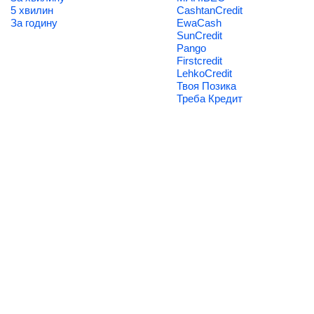
5 хвилин
CashtanCredit
За годину
EwaCash
SunCredit
Pango
Firstcredit
LehkoCredit
Твоя Позика
Треба Кредит