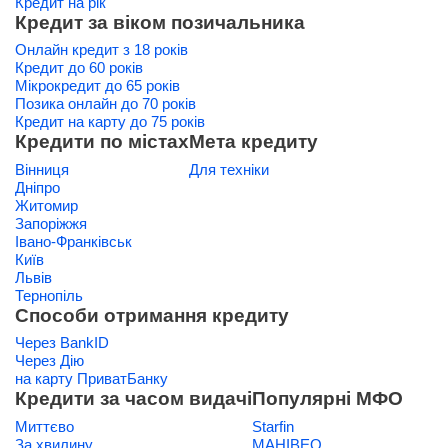
Кредит на рік
Кредит за віком позичальника
Онлайн кредит з 18 років
Кредит до 60 років
Мікрокредит до 65 років
Позика онлайн до 70 років
Кредит на карту до 75 років
Кредити по містах
Мета кредиту
Вінниця
Для техніки
Дніпро
Житомир
Запоріжжя
Івано-Франківськ
Київ
Львів
Тернопіль
Способи отримання кредиту
Через BankID
Через Дію
на карту ПриватБанку
Кредити за часом видачі
Популярні МФО
Миттєво
Starfin
За хвилину
МАНІВЕО