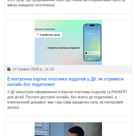
1937 році. Це продовження серії, що повертає в український простір
імена знищеної інтелігенції.
14 травня 2026 р., 11:10
Електронна картка платника податків у Дії: як отримати
онлайн без податкової
У Дії запустили оформлення е-Картки платника податків та РНОКПП
для дітей. Послуги доступні онлайн, без візиту до податкової, а
електронний документ має таку саму юридичну силу, як паперовий
аналог.