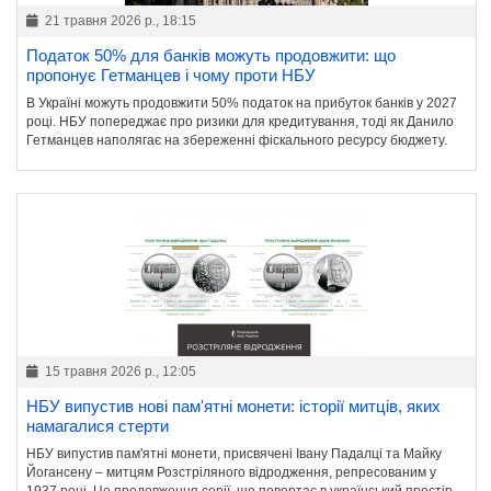
21 травня 2026 р., 18:15
Податок 50% для банків можуть продовжити: що
пропонує Гетманцев і чому проти НБУ
В Україні можуть продовжити 50% податок на прибуток банків у 2027
році. НБУ попереджає про ризики для кредитування, тоді як Данило
Гетманцев наполягає на збереженні фіскального ресурсу бюджету.
15 травня 2026 р., 12:05
НБУ випустив нові пам'ятні монети: історії митців, яких
намагалися стерти
НБУ випустив пам'ятні монети, присвячені Івану Падалці та Майку
Йогансену – митцям Розстріляного відродження, репресованим у