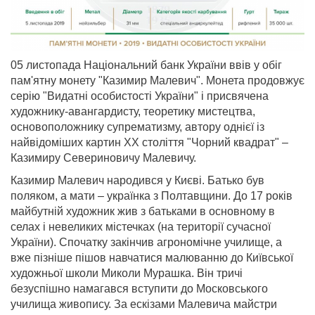
05 листопада Національний банк України ввів у обіг
пам'ятну монету "Казимир Малевич". Монета продовжує
серію "Видатні особистості України" і присвячена
художнику-авангардисту, теоретику мистецтва,
основоположнику супрематизму, автору однієї із
найвідоміших картин XX століття "Чорний квадрат" –
Казимиру Севериновичу Малевичу.
Казимир Малевич народився у Києві. Батько був
поляком, а мати – українка з Полтавщини. До 17 років
майбутній художник жив з батьками в основному в
селах і невеликих містечках (на території сучасної
України). Спочатку закінчив агрономічне училище, а
вже пізніше пішов навчатися малюванню до Київської
художньої школи Миколи Мурашка. Він тричі
безуспішно намагався вступити до Московського
училища живопису. За ескізами Малевича майстри