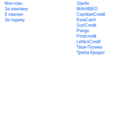
Миттєво
Starfin
За хвилину
МАНІВЕО
5 хвилин
CashtanCredit
За годину
EwaCash
SunCredit
Pango
Firstcredit
LehkoCredit
Твоя Позика
Треба Кредит