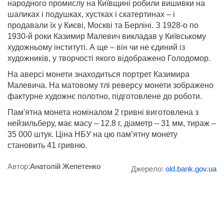
народного промислу на Київщині робили вишивки на
шаликах і подушках, хустках і скатертинах – і
продавали їх у Києві, Москві та Берліні. З 1928-о по
1930-й роки Казимир Малевич викладав у Київському
художньому інституті. А ще – він чи не єдиний із
художників, у творчості якого відображено Голодомор.
На аверсі монети знаходиться портрет Казимира
Малевича. На матовому тлі реверсу монети зображено
фактурне художнє полотно, підготовлене до роботи.
Пам'ятна монета номіналом 2 гривні виготовлена з
нейзильберу, має масу – 12.8 г, діаметр – 31 мм, тираж –
35 000 штук. Ціна НБУ на цю пам’ятну монету
становить 41 гривню.
Автор:
Анатолій Жепетенко
Джерело:
old.bank.gov.ua