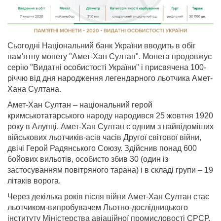
Сьогодні Національний банк України вводить в обіг
пам'ятну монету "Амет-Хан Султан". Монета продовжує
серію "Видатні особистості України" і присвячена 100-
річчю від дня народження легендарного льотчика Амет-
Хана Султана.
Амет-Хан Султан – національний герой
кримськотатарського народу народився 25 жовтня 1920
року в Алупці. Амет-Хан Султан є одним з найвідоміших
військових льотчиків-асів часів Другої світової війни,
двічі Герой Радянського Союзу. Здійснив понад 600
бойових вильотів, особисто збив 30 (один із
застосуванням повітряного тарана) і в складі групи – 19
літаків ворога.
Через декілька років після війни Амет-Хан Султан стає
льотчиком-випробувачем Льотно-дослідницького
інституту Міністерства авіаційної промисловості СРСР.