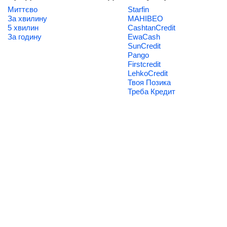
Миттєво
Starfin
За хвилину
МАНІВЕО
5 хвилин
CashtanCredit
За годину
EwaCash
SunCredit
Pango
Firstcredit
LehkoCredit
Твоя Позика
Треба Кредит