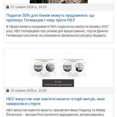
21 травня 2026 р., 18:15
Податок 50% для банків можуть продовжити: що
пропонує Гетманцев і чому проти НБУ
В Україні можуть продовжити 50% податок на прибуток банків у 2027
році. НБУ попереджає про ризики для кредитування, тоді як Данило
Гетманцев наполягає на збереженні фіскального ресурсу бюджету.
15 травня 2026 р., 12:05
НБУ випустив нові пам'ятні монети: історії митців, яких
намагалися стерти
НБУ випустив пам'ятні монети, присвячені Івану Падалці та Майку
Йогансену – митцям Розстріляного відродження, репресованим у