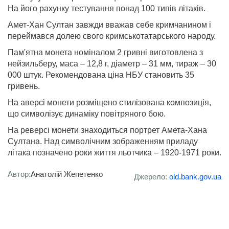
На його рахунку тестування понад 100 типів літаків.
Амет-Хан Султан завжди вважав себе кримчанином і
переймався долею свого кримськотатарського народу.
Пам'ятна монета номіналом 2 гривні виготовлена з
нейзильберу, маса – 12,8 г, діаметр – 31 мм, тираж – 30
000 штук. Рекомендована ціна НБУ становить 35
гривень.
На аверсі монети розміщено стилізована композиція,
що символізує динаміку повітряного бою.
На реверсі монети знаходиться портрет Амета-Хана
Султана. Над символічним зображенням приладу
літака позначено роки життя льотчика – 1920-1971 роки.
Автор:
Анатолій Жепетенко
Джерело:
old.bank.gov.ua