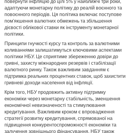
повернути інфляцію до цілі 5% у найближчі три роки,
адаптуючи монетарну політику до реалій воєнного та
повоєнного періодів. Ця політика включає поступове
пом'якшення валютних обмежень та збільшення
дієвості облікової ставки як інструменту монетарної
політики.
Принципи гнучкості курсу та контроль за валютними
коливаннями залишатимуться ключовими аспектами
політики НБУ. Це сприятиме збереженню довіри до
гривні, захисту міжнародних резервів і стабілізації
валютного ринку. Також важливим завданням є
підтримка реальних процентних ставок, щоб захистити
гривневі доходи населення від інфляції.
Крім того, НБУ продовжить активну підтримку
економіки через монетарну стабільність, зменшення
економічної невизначеності та стимулювання
кредитування. Важливим кроком є впровадження
стратегії розвитку кредитування, спрямованої на
підвищення конкурентоспроможності економіки та
залучення зовнішнього фінансування. НБУ також