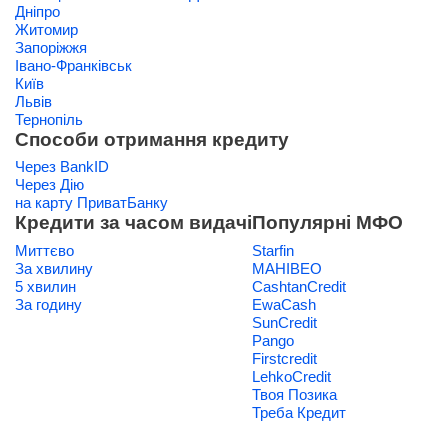
Дніпро
Житомир
Запоріжжя
Івано-Франківськ
Київ
Львів
Тернопіль
Способи отримання кредиту
Через BankID
Через Дію
на карту ПриватБанку
Кредити за часом видачі
Популярні МФО
Миттєво
Starfin
За хвилину
МАНІВЕО
5 хвилин
CashtanCredit
За годину
EwaCash
SunCredit
Pango
Firstcredit
LehkoCredit
Твоя Позика
Треба Кредит