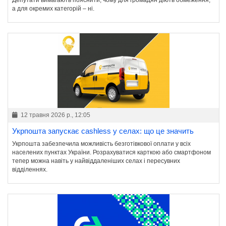
Депутати вимагають пояснити, чому для громадян діють обмеження,
а для окремих категорій – ні.
12 травня 2026 р., 12:05
Укрпошта запускає cashless у селах: що це значить
Укрпошта забезпечила можливість безготівкової оплати у всіх
населених пунктах України. Розрахуватися карткою або смартфоном
тепер можна навіть у найвіддаленіших селах і пересувних
відділеннях.