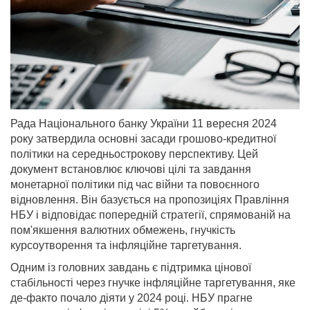
Рада Національного банку України 11 вересня 2024
року затвердила основні засади грошово-кредитної
політики на середньострокову перспективу. Цей
документ встановлює ключові цілі та завдання
монетарної політики під час війни та повоєнного
відновлення. Він базується на пропозиціях Правління
НБУ і відповідає попередній стратегії, спрямованій на
пом'якшення валютних обмежень, гнучкість
курсоутворення та інфляційне таргетування.
Одним із головних завдань є підтримка цінової
стабільності через гнучке інфляційне таргетування, яке
де-факто почало діяти у 2024 році. НБУ прагне