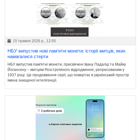
15 травня 2026 р., 12:05
НБУ випустив нові пам'ятні монети: історії митців, яких
намагалися стерти
НБУ випустив пам'ятні монети, присвячені Івану Падалці та Майку
Йогансену – митцям Розстріляного відродження, репресованим у
1937 році. Це продовження серії, що повертає в український простір
імена знищеної інтелігенції.