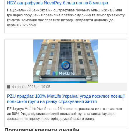
НБУ оштрафував NovaPay більш ніж на 8 млн грн
Національний банк України оштрафував NovaPay більш ніж на 8 млн
грн через порушення правил на платіжному ринку та вимог до захисту
клієнтів. Компанія має сплатити штраф і виправити недоліки до
червня 2026 року.
4 травня 2026 р., 19:05
PZU придбає 100% MetLife Україна: угода посилює позиції
польської групи на ринку страхування життя
PZU купує MetLife Україна – найбільшого страховика життя з часткою
до 50%. Угода підсилює позиції польської групи та сигналізує про
зростання інтересу інвесторів до українського ринку.
Популярні кредити онлайн