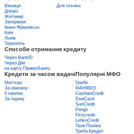
Вінниця
Для техніки
Дніпро
Житомир
Запоріжжя
Івано-Франківськ
Київ
Львів
Тернопіль
Способи отримання кредиту
Через BankID
Через Дію
на карту ПриватБанку
Кредити за часом видачі
Популярні МФО
Миттєво
Starfin
За хвилину
МАНІВЕО
5 хвилин
CashtanCredit
За годину
EwaCash
SunCredit
Pango
Firstcredit
LehkoCredit
Твоя Позика
Треба Кредит