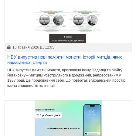
15 травня 2026 р., 12:05
НБУ випустив нові пам'ятні монети: історії митців, яких
намагалися стерти
НБУ випустив пам'ятні монети, присвячені Івану Падалці та Майку
Йогансену – митцям Розстріляного відродження, репресованим у
1937 році. Це продовження серії, що повертає в український простір
імена знищеної інтелігенції.