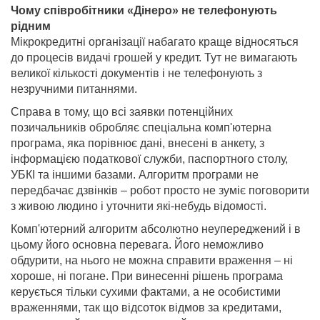
Чому співробітники «Дінеро» не телефонують
рідним
Мікрокредитні організації набагато краще відносяться
до процесів видачі грошей у кредит. Тут не вимагають
великої кількості документів і не телефонують з
незручними питаннями.
Справа в тому, що всі заявки потенційних
позичальників обробляє спеціальна комп'ютерна
програма, яка порівнює дані, внесені в анкету, з
інформацією податкової служби, паспортного столу,
УБКІ та іншими базами. Алгоритм програми не
передбачає дзвінків – робот просто не зуміє поговорити
з живою людино і уточнити які-небудь відомості.
Комп'ютерний алгоритм абсолютно неупереджений і в
цьому його основна перевага. Його неможливо
обдурити, на нього не можна справити враження – ні
хороше, ні погане. При винесенні рішень програма
керується тільки сухими фактами, а не особистими
враженнями, так що відсоток відмов за кредитами,