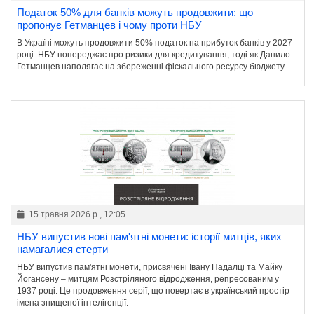
Податок 50% для банків можуть продовжити: що
пропонує Гетманцев і чому проти НБУ
В Україні можуть продовжити 50% податок на прибуток банків у 2027
році. НБУ попереджає про ризики для кредитування, тоді як Данило
Гетманцев наполягає на збереженні фіскального ресурсу бюджету.
15 травня 2026 р., 12:05
НБУ випустив нові пам'ятні монети: історії митців, яких
намагалися стерти
НБУ випустив пам'ятні монети, присвячені Івану Падалці та Майку
Йогансену – митцям Розстріляного відродження, репресованим у
1937 році. Це продовження серії, що повертає в український простір
імена знищеної інтелігенції.