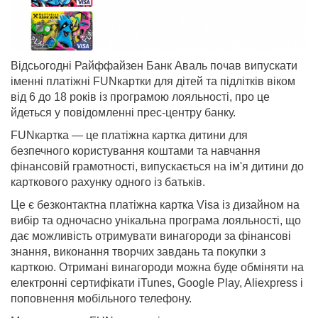
Відсьогодні Райффайзен Банк Аваль почав випускати
іменні платіжні FUNкартки для дітей та підлітків віком
від 6 до 18 років із програмою лояльності, про це
йдеться у повідомленні прес-центру банку.
FUNкартка — це платіжна картка дитини для
безпечного користування коштами та навчання
фінансовій грамотності, випускається на ім'я дитини до
карткового рахунку одного із батьків.
Це є безконтактна платіжна картка Visa із дизайном на
вибір та одночасно унікальна програма лояльності, що
дає можливість отримувати винагороди за фінансові
знання, виконання творчих завдань та покупки з
карткою. Отримані винагороди можна буде обміняти на
електронні сертифікати iTunes, Google Play, Aliexpress і
поповнення мобільного телефону.