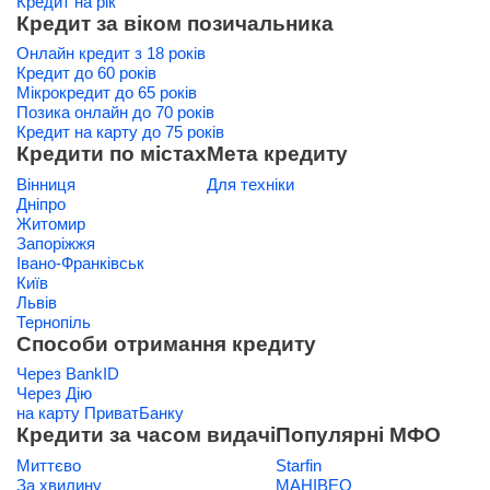
Кредит на рік
Кредит за віком позичальника
Онлайн кредит з 18 років
Кредит до 60 років
Мікрокредит до 65 років
Позика онлайн до 70 років
Кредит на карту до 75 років
Кредити по містах
Мета кредиту
Вінниця
Для техніки
Дніпро
Житомир
Запоріжжя
Івано-Франківськ
Київ
Львів
Тернопіль
Способи отримання кредиту
Через BankID
Через Дію
на карту ПриватБанку
Кредити за часом видачі
Популярні МФО
Миттєво
Starfin
За хвилину
МАНІВЕО