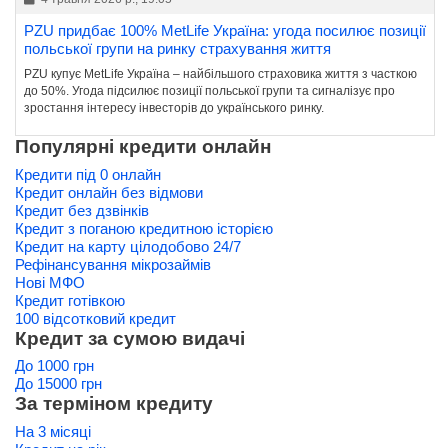
PZU придбає 100% MetLife Україна: угода посилює позиції
польської групи на ринку страхування життя
PZU купує MetLife Україна – найбільшого страховика життя з часткою
до 50%. Угода підсилює позиції польської групи та сигналізує про
зростання інтересу інвесторів до українського ринку.
Популярні кредити онлайн
Кредити під 0 онлайн
Кредит онлайн без відмови
Кредит без дзвінків
Кредит з поганою кредитною історією
Кредит на карту цілодобово 24/7
Рефінансування мікрозаймів
Нові МФО
Кредит готівкою
100 відсотковий кредит
Кредит за сумою видачі
До 1000 грн
До 15000 грн
За терміном кредиту
На 3 місяці