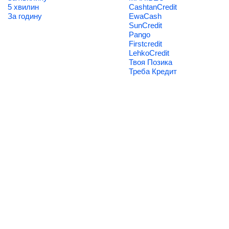
5 хвилин
CashtanCredit
За годину
EwaCash
SunCredit
Pango
Firstcredit
LehkoCredit
Твоя Позика
Треба Кредит