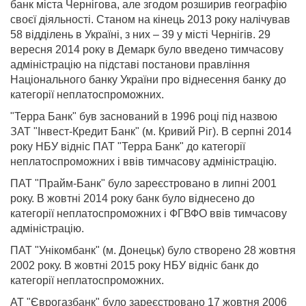
банк міста Чернігова, але згодом розширив географію
своєї діяльності. Станом на кінець 2013 року налічував
58 відділень в Україні, з них – 39 у місті Чернігів. 29
вересня 2014 року в Демарк було введено тимчасову
адміністрацію на підставі постанови правління
Національного банку України про віднесення банку до
категорії неплатоспроможних.
"Терра Банк" був заснований в 1996 році під назвою
ЗАТ "Інвест-Кредит Банк" (м. Кривий Ріг). В серпні 2014
року НБУ відніс ПАТ "Терра Банк" до категорії
неплатоспроможних і ввів тимчасову адміністрацію.
ПАТ "Прайм-Банк" було зареєстровано в липні 2001
року. В жовтні 2014 року банк було віднесено до
категорії неплатоспроможних і ФГВФО ввів тимчасову
адміністрацію.
ПАТ "Унікомбанк" (м. Донецьк) було створено 28 жовтня
2002 року. В жовтні 2015 року НБУ відніс банк до
категорії неплатоспроможних.
АТ "Єврогазбанк" було зареєстровано 17 жовтня 2006