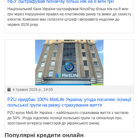
НБУ оштрафував NovaPay більш ніж на 8 млн грн
Національний банк України оштрафував NovaPay більш ніж на 8 млн
грн через порушення правил на платіжному ринку та вимог до захисту
клієнтів. Компанія має сплатити штраф і виправити недоліки до
червня 2026 року.
4 травня 2026 р., 19:05
PZU придбає 100% MetLife Україна: угода посилює позиції
польської групи на ринку страхування життя
PZU купує MetLife Україна – найбільшого страховика життя з часткою
до 50%. Угода підсилює позиції польської групи та сигналізує про
зростання інтересу інвесторів до українського ринку.
Популярні кредити онлайн