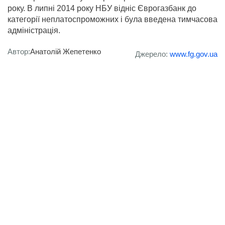
року. В липні 2014 року НБУ відніс Єврогазбанк до
категорії неплатоспроможних і була введена тимчасова
адміністрація.
Автор:
Анатолій Жепетенко
Джерело:
www.fg.gov.ua