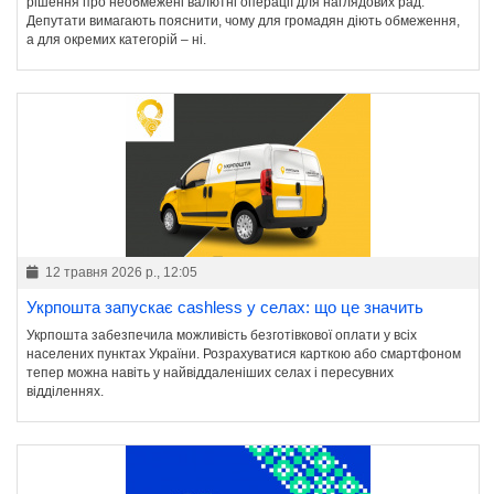
рішення про необмежені валютні операції для наглядових рад.
Депутати вимагають пояснити, чому для громадян діють обмеження,
а для окремих категорій – ні.
12 травня 2026 р., 12:05
Укрпошта запускає cashless у селах: що це значить
Укрпошта забезпечила можливість безготівкової оплати у всіх
населених пунктах України. Розрахуватися карткою або смартфоном
тепер можна навіть у найвіддаленіших селах і пересувних
відділеннях.