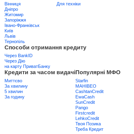
Вінниця
Для техніки
Дніпро
Житомир
Запоріжжя
Івано-Франківськ
Київ
Львів
Тернопіль
Способи отримання кредиту
Через BankID
Через Дію
на карту ПриватБанку
Кредити за часом видачі
Популярні МФО
Миттєво
Starfin
За хвилину
МАНІВЕО
5 хвилин
CashtanCredit
За годину
EwaCash
SunCredit
Pango
Firstcredit
LehkoCredit
Твоя Позика
Треба Кредит