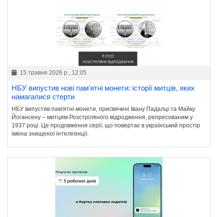
15 травня 2026 р., 12:05
НБУ випустив нові пам'ятні монети: історії митців, яких
намагалися стерти
НБУ випустив пам'ятні монети, присвячені Івану Падалці та Майку
Йогансену – митцям Розстріляного відродження, репресованим у
1937 році. Це продовження серії, що повертає в український простір
імена знищеної інтелігенції.