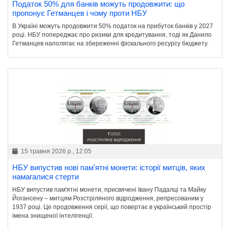
Податок 50% для банків можуть продовжити: що
пропонує Гетманцев і чому проти НБУ
В Україні можуть продовжити 50% податок на прибуток банків у 2027
році. НБУ попереджає про ризики для кредитування, тоді як Данило
Гетманцев наполягає на збереженні фіскального ресурсу бюджету.
15 травня 2026 р., 12:05
НБУ випустив нові пам'ятні монети: історії митців, яких
намагалися стерти
НБУ випустив пам'ятні монети, присвячені Івану Падалці та Майку
Йогансену – митцям Розстріляного відродження, репресованим у
1937 році. Це продовження серії, що повертає в український простір
імена знищеної інтелігенції.