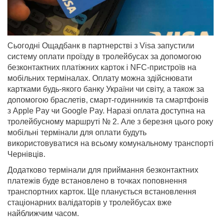
Сьогодні Ощадбанк в партнерстві з Visa запустили
систему оплати проїзду в тролейбусах за допомогою
безконтактних платіжних карток і NFC-пристроїв на
мобільних терміналах. Оплату можна здійснювати
картками будь-якого банку України чи світу, а також за
допомогою браслетів, смарт-годинників та смартфонів
з Apple Pay чи Google Pay. Наразі оплата доступна на
тролейбусному маршруті № 2. Але з березня цього року
мобільні термінали для оплати будуть
використовуватися на всьому комунальному транспорті
Чернівців.
Додатково термінали для приймання безконтактних
платежів буде встановлено в точках поповнення
транспортних карток. Ще планується встановлення
стаціонарних валідаторів у тролейбусах вже
найближчим часом.