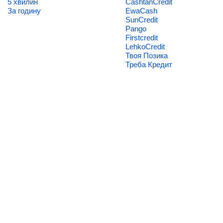
5 хвилин
CashtanCredit
За годину
EwaCash
SunCredit
Pango
Firstcredit
LehkoCredit
Твоя Позика
Треба Кредит