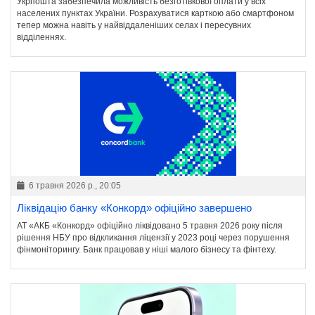
Укрпошта забезпечила можливість безготівкової оплати у всіх
населених пунктах України. Розрахуватися карткою або смартфоном
тепер можна навіть у найвіддаленіших селах і пересувних
відділеннях.
6 травня 2026 р., 20:05
Ліквідацію банку «Конкорд» офіційно завершено
АТ «АКБ «Конкорд» офіційно ліквідовано 5 травня 2026 року після
рішення НБУ про відкликання ліцензії у 2023 році через порушення
фінмоніторингу. Банк працював у ніші малого бізнесу та фінтеху.