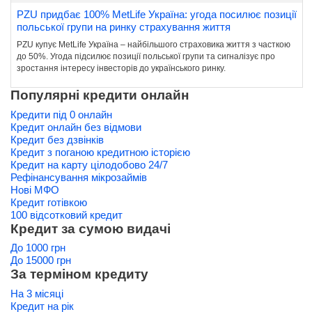
PZU придбає 100% MetLife Україна: угода посилює позиції
польської групи на ринку страхування життя
PZU купує MetLife Україна – найбільшого страховика життя з часткою
до 50%. Угода підсилює позиції польської групи та сигналізує про
зростання інтересу інвесторів до українського ринку.
Популярні кредити онлайн
Кредити під 0 онлайн
Кредит онлайн без відмови
Кредит без дзвінків
Кредит з поганою кредитною історією
Кредит на карту цілодобово 24/7
Рефінансування мікрозаймів
Нові МФО
Кредит готівкою
100 відсотковий кредит
Кредит за сумою видачі
До 1000 грн
До 15000 грн
За терміном кредиту
На 3 місяці
Кредит на рік