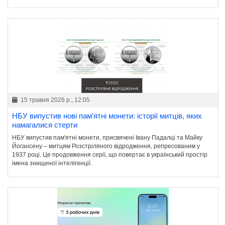
15 травня 2026 р., 12:05
НБУ випустив нові пам'ятні монети: історії митців, яких
намагалися стерти
НБУ випустив пам'ятні монети, присвячені Івану Падалці та Майку
Йогансену – митцям Розстріляного відродження, репресованим у
1937 році. Це продовження серії, що повертає в український простір
імена знищеної інтелігенції.