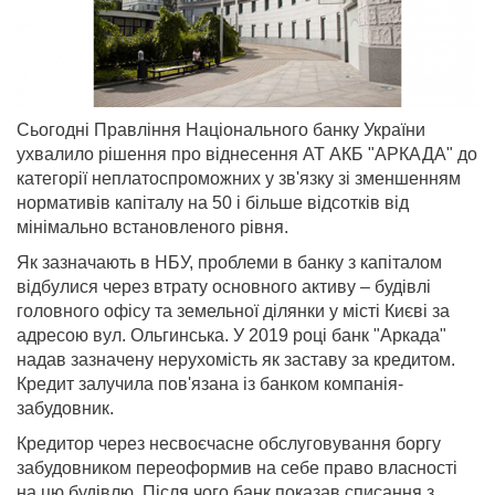
Сьогодні Правління Національного банку України
ухвалило рішення про віднесення АТ АКБ "АРКАДА" до
категорії неплатоспроможних у зв'язку зі зменшенням
нормативів капіталу на 50 і більше відсотків від
мінімально встановленого рівня.
Як зазначають в НБУ, проблеми в банку з капіталом
відбулися через втрату основного активу – будівлі
головного офісу та земельної ділянки у місті Києві за
адресою вул. Ольгинська. У 2019 році банк "Аркада"
надав зазначену нерухомість як заставу за кредитом.
Кредит залучила пов'язана із банком компанія-
забудовник.
Кредитор через несвоєчасне обслуговування боргу
забудовником переоформив на себе право власності
на цю будівлю. Після чого банк показав списання з