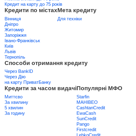
Кредит на карту до 75 років
Кредити по містах
Мета кредиту
Вінниця
Для техніки
Дніпро
Житомир
Запоріжжя
Івано-Франківськ
Київ
Львів
Тернопіль
Способи отримання кредиту
Через BankID
Через Дію
на карту ПриватБанку
Кредити за часом видачі
Популярні МФО
Миттєво
Starfin
За хвилину
МАНІВЕО
5 хвилин
CashtanCredit
За годину
EwaCash
SunCredit
Pango
Firstcredit
LehkoCredit