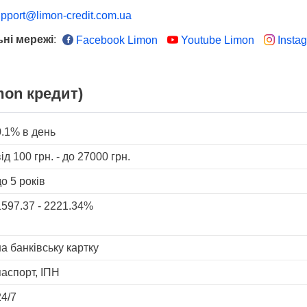
pport@limon-credit.com.ua
ні мережі
:
Facebook Limon
Youtube Limon
Insta
mon кредит)
0.1%
в день
від
100
грн. - до
27000
грн.
до 5 років
1597.37 - 2221.34%
на банківську картку
паспорт, ІПН
24/7