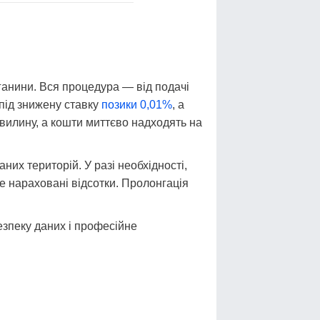
яганини. Вся процедура — від подачі
під знижену ставку
позики 0,01%
, а
вилину, а кошти миттєво надходять на
них територій. У разі необхідності,
е нараховані відсотки. Пролонгація
езпеку даних і професійне