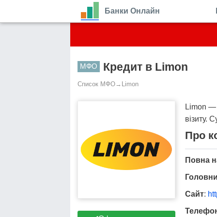
Банки Онлайн
Кредит в Limon
МФО
Список МФО
→
Limon
Limon — 
візиту. 
Про к
Повна н
Головни
Сайт
:
ht
Телефон