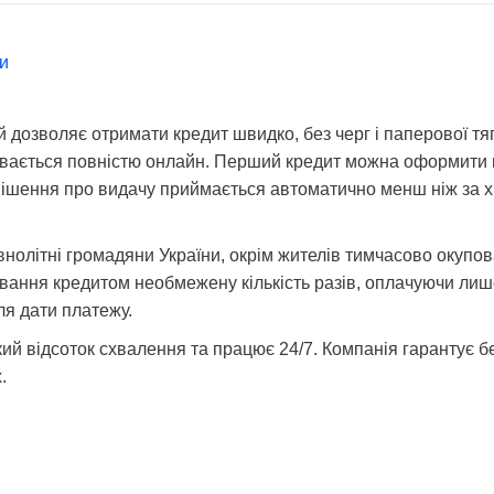
и
ий дозволяє отримати кредит швидко, без черг і паперової т
увається повністю онлайн. Перший кредит можна оформити 
 Рішення про видачу приймається автоматично менш ніж за х
нолітні громадяни України, окрім жителів тимчасово окупова
вання кредитом необмежену кількість разів, оплачуючи лиш
ля дати платежу.
кий відсоток схвалення та працює 24/7. Компанія гарантує б
.