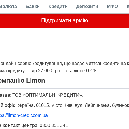
Валюта
Банки
Кредити
Депозити
МФО
Підтримати армію
онлайн-сервіс кредитування, що надає миттєві кредити на к
Сума кредиту — до 27 000 грн із ставкою 0,01%.
омпанію Limon
азва
:
ТОВ «ОПТИМАЛЬНІ КРЕДИТИ».
й офіс
:
Україна, 01015, місто Київ, вул. Лейпцизька, будино
tps://limon-credit.com.ua
 контакт центра
:
0800 351 341