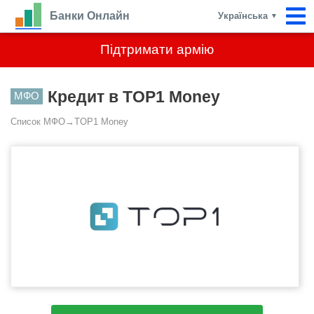
Банки Онлайн
Українська
▼
Підтримати армію
Кредит в TOP1 Money
МФО
Список МФО
→
TOP1 Money