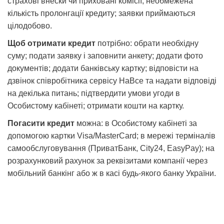
страхові внески чи приховані комісії; необмежена
кількість пролонгації кредиту; заявки приймаються
цілодобово.
Щоб отримати кредит
потрібно: обрати необхідну
суму; подати заявку і заповнити анкету; додати фото
документів; додати банківську картку; відповісти на
дзвінок співробітника сервісу НаВсе та надати відповіді
на декілька питань; підтвердити умови угоди в
Особистому кабінеті; отримати кошти на картку.
Погасити кредит
можна: в Особистому кабінеті за
допомогою картки Visa/MasterCard; в мережі терміналів
самообслуговування (ПриватБанк, City24, EasyPay); на
розрахунковий рахунок за реквізитами компанії через
мобільний банкінг або ж в касі будь-якого банку України.