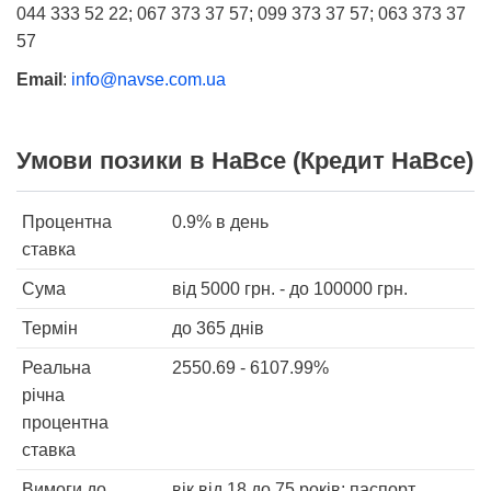
044 333 52 22; 067 373 37 57; 099 373 37 57; 063 373 37
57
Email
:
info@navse.com.ua
Умови позики в НаВсе (Кредит НаВсе)
Процентна
0.9%
в день
ставка
Сума
від
5000
грн. - до
100000
грн.
Термін
до 365 днів
Реальна
2550.69 - 6107.99%
річна
процентна
ставка
Вимоги до
вік від 18 до 75 років; паспорт