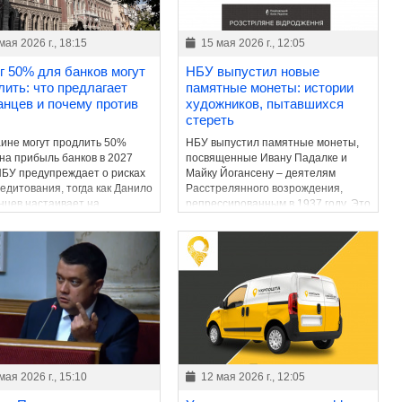
мая 2026 г., 18:15
15 мая 2026 г., 12:05
г 50% для банков могут
НБУ выпустил новые
лить: что предлагает
памятные монеты: истории
анцев и почему против
художников, пытавшихся
стереть
аине могут продлить 50%
НБУ выпустил памятные монеты,
 на прибыль банков в 2027
посвященные Ивану Падалке и
 НБУ предупреждает о рисках
Майку Йогансену – деятелям
редитования, тогда как Данило
Расстрелянного возрождения,
нцев настаивает на
репрессированным в 1937 году. Это
нении фискального ресурса
продолжение серии,
та.
возвращающей в украинское
пространство имена уничтоженной
интеллигенции.
мая 2026 г., 15:10
12 мая 2026 г., 12:05