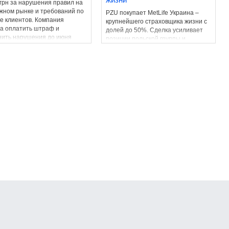
 грн за нарушения правил на
жном рынке и требований по
PZU покупает MetLife Украина –
е клиентов. Компания
крупнейшего страховщика жизни с
а оплатить штраф и
долей до 50%. Сделка усиливает
нить нарушения до июня
позиции польской группы и
ода.
сигнализирует о росте интереса
инвесторов к украинскому рынку.