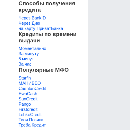
Способы получения
кредита
Через BankID
Через Дию
на карту ПриватБанка
Кредиты по времени
выдачи
Моментально
За минуту
5 минут
За час
Популярные МФО
Starfin
МАНИВЕО
CashtanCredit
EwaCash
SunCredit
Pango
Firstcredit
LehkoCredit
Твоя Позика
Треба Кредит