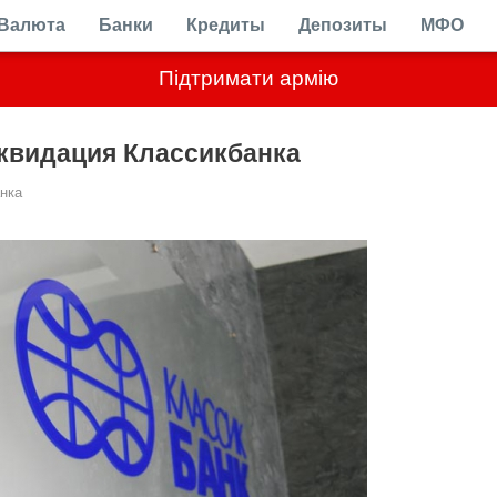
Валюта
Банки
Кредиты
Депозиты
МФО
Підтримати армію
квидация Классикбанка
нка