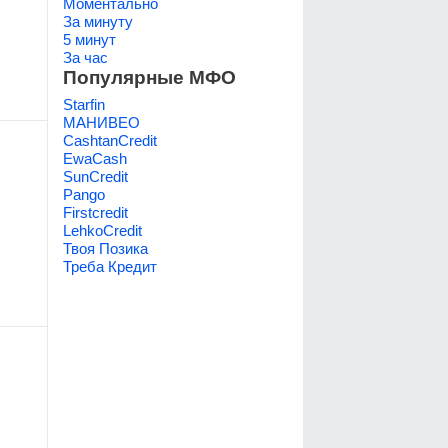
Моментально
За минуту
5 минут
За час
Популярные МФО
Starfin
МАНИВЕО
CashtanCredit
EwaCash
SunCredit
Pango
Firstcredit
LehkoCredit
Твоя Позика
Треба Кредит