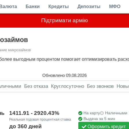
Валюта
Банки
Кредиты
Депозиты
МФО
Підтримати армію
розаймов
ние микрозаймов
более выгодным процентом помогает оптимизировать расх
Обновлено 09.08.2026
аличными
Без отказа
Круглосуточно
Без звонков
Новы
нь
1411.91 - 2920.43%
На карту
Наличными
Выдача за 5 мин
Реальная годовая процентная ставка
до 360 дней
Оформить кредит