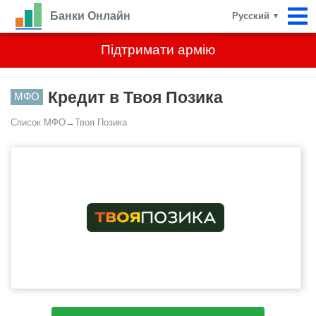
Банки Онлайн
Русский
▼
Підтримати армію
Кредит в Твоя Позика
МФО
Список МФО
→
Твоя Позика