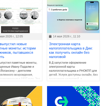
мая 2026 г., 12:05
14 мая 2026 г., 11:10
выпустил новые
Электронная карта
тные монеты: истории
налогоплательщика в Дии:
жников, пытавшихся
как получить онлайн без
еть
налоговой
ыпустил памятные монеты,
В Д запустили оформление
щенные Ивану Падалке и
электронной карты
 Йогансену – деятелям
налогоплательщика и РНОКПП для
релянного возрождения,
детей. Услуги доступны онлайн, без
ссированным в 1937 году. Это
посещения налоговой, а
лжение серии,
электронный документ имеет такую
ащающей в украинское
же юридическую силу, как и
ранство имена уничтоженной
бумажный аналог.
лигенции.