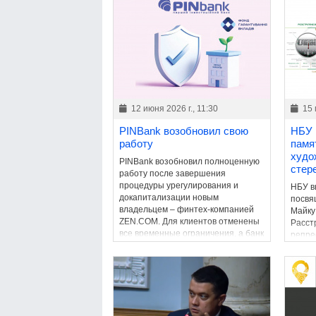
12 июня 2026 г., 11:30
15 
PINBank возобновил свою
НБУ 
работу
памя
худо
PINBank возобновил полноценную
стер
работу после завершения
процедуры урегулирования и
НБУ в
докапитализации новым
посвя
владельцем – финтех-компанией
Майку
ZEN.COM. Для клиентов отменены
Расст
все временные ограничения, а банк
репре
вернулся к обычной деятельности.
продо
возвр
прост
интел