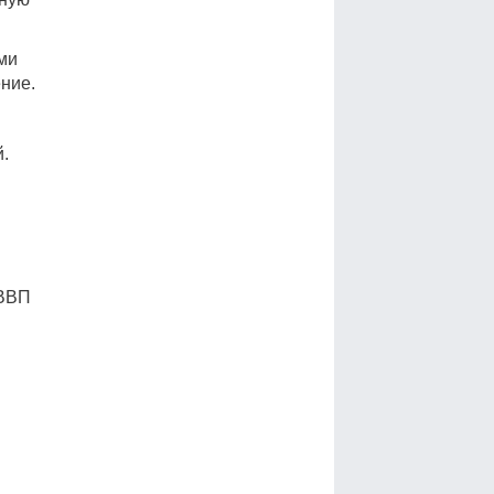
ми
ние.
.
 ВВП