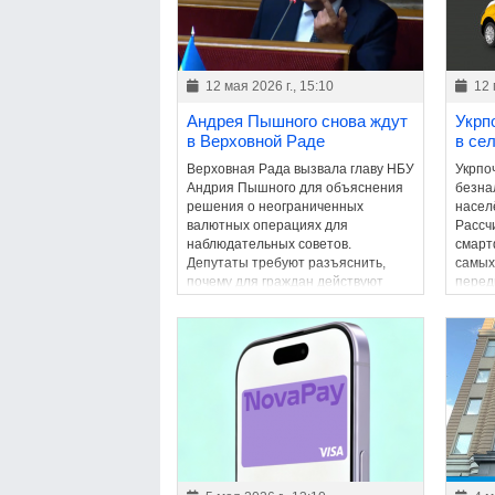
12 мая 2026 г., 15:10
12 
Андрея Пышного снова ждут
Укрп
в Верховной Раде
в сел
Верховная Рада вызвала главу НБУ
Укрпо
Андрия Пышного для объяснения
безна
решения о неограниченных
насел
валютных операциях для
Рассч
наблюдательных советов.
смарт
Депутаты требуют разъяснить,
самых
почему для граждан действуют
перед
ограничения, а для отдельных
категорий – нет.