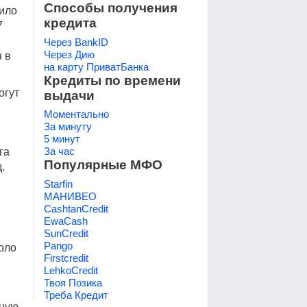
Способы получения
нило
кредита
7
Через BankID
Через Дию
 в
на карту ПриватБанка
Кредиты по времени
огут
выдачи
Моментально
За минуту
5 минут
За час
га
Популярные МФО
.
Starfin
МАНИВЕО
CashtanCredit
EwaCash
SunCredit
Pango
оло
Firstcredit
LehkoCredit
Твоя Позика
Треба Кредит
ьную