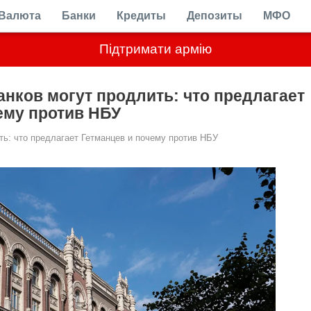
Валюта
Банки
Кредиты
Депозиты
МФО
Підтримати армію
анков могут продлить: что предлагает
ему против НБУ
ть: что предлагает Гетманцев и почему против НБУ