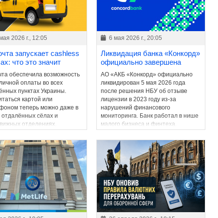
мая 2026 г., 12:05
6 мая 2026 г., 20:05
очта запускает cashless
Ликвидация банка «Конкорд»
ах: что это значит
официально завершена
чта обеспечила возможность
АО «АКБ «Конкорд» официально
личной оплаты во всех
ликвидирован 5 мая 2026 года
ённых пунктах Украины.
после решения НБУ об отзыве
итаться картой или
лицензии в 2023 году из-за
фоном теперь можно даже в
нарушений финансового
 отдалённых сёлах и
мониторинга. Банк работал в нише
вижных отделениях.
малого бизнеса и финтеха.