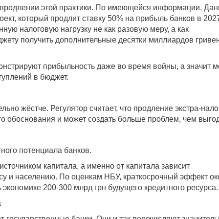
м продлении этой практики. По имеющейся информации, Да
оект, который продлит ставку 50% на прибыль банков в 202
нную налоговую нагрузку не как разовую меру, а как
жету получить дополнительные десятки миллиардов гривен
онстрируют прибыльность даже во время войны, а значит м
туплений в бюджет.
ьно жёстче. Регулятор считает, что продление экстра-нало
го обоснования и может создать больше проблем, чем выгод
ного потенциала банков.
сточником капитала, а именно от капитала зависит
су и населению. По оценкам НБУ, краткосрочный эффект ок
 экономике 200-300 млрд грн будущего кредитного ресурса.
а
 государственные банки. Они и так перечисляют значител