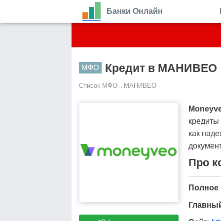
Банки Онлайн
Кредит в МАНИВЕО
МФО
Список МФО
→
МАНИВЕО
Moneyv
кредиты 
как над
докумен
Про 
Полное 
Главны