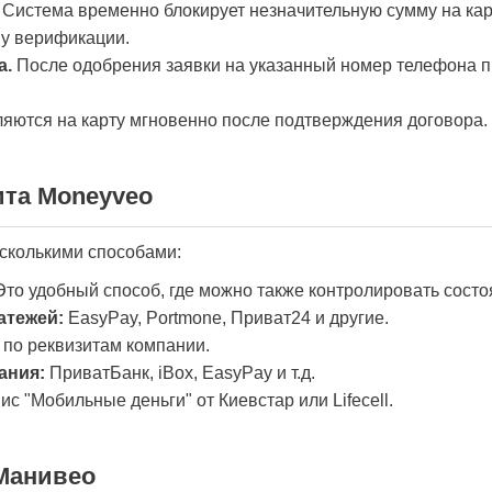
Система временно блокирует незначительную сумму на кар
му верификации.
а.
После одобрения заявки на указанный номер телефона п
яются на карту мгновенно после подтверждения договора.
ита Moneyveo
есколькими способами:
то удобный способ, где можно также контролировать состо
атежей:
EasyPay, Portmone, Приват24 и другие.
по реквизитам компании.
ания:
ПриватБанк, iBox, EasyPay и т.д.
с "Мобильные деньги" от Киевстар или Lifecell.
Манивео