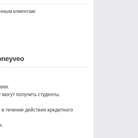
янным клиентам:
oneyveo
вки.
 могут получить студенты,
 в течение действия кредитного
и.