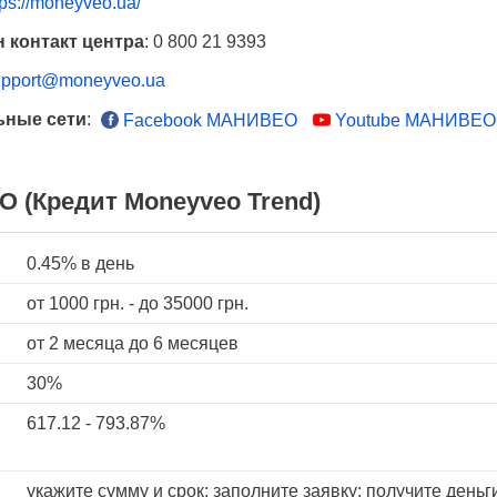
tps://moneyveo.ua/
 контакт центра
:
0 800 21 9393
upport@moneyveo.ua
ьные сети
:
Facebook МАНИВЕО
Youtube МАНИВЕО
 (Кредит Moneyveo Trend)
0.45%
в день
от
1000
грн. - до
35000
грн.
от 2 месяца
до 6 месяцев
30%
617.12 - 793.87%
укажите сумму и срок; заполните заявку; получите деньг