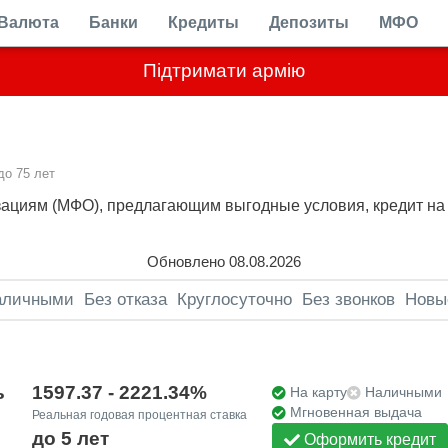
Валюта
Банки
Кредиты
Депозиты
МФО
Підтримати армію
до 75 лет
циям (МФО), предлагающим выгодные условия, кредит на к
Обновлено 08.08.2026
аличными
Без отказа
Круглосуточно
Без звонков
Новы
ь
1597.37 - 2221.34%
На карту
Наличными
Мгновенная выдача
Реальная годовая процентная ставка
до 5 лет
Оформить кредит