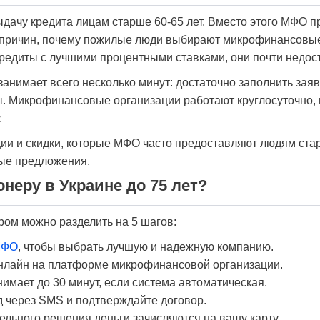
ыдачу кредита лицам старше 60-65 лет. Вместо этого МФО п
ых причин, почему пожилые люди выбирают микрофинансовы
кредиты с лучшими процентными ставками, они почти недост
нимает всего несколько минут: достаточно заполнить заявк
ы. Микрофинансовые организации работают круглосуточно,
.
ции и скидки, которые МФО часто предоставляют людям ста
ные предложения.
онеру в Украине до 75 лет?
ром можно разделить на 5 шагов:
МФО
, чтобы выбрать лучшую и надежную компанию.
онлайн на платформе микрофинансовой организации.
имает до 30 минут, если система автоматическая.
д через SMS и подтверждайте договор.
ельного решения деньги зачисляются на вашу карту.