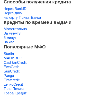
Способы получения кредита
Через BankID
Через Дию
на карту ПриватБанка
Кредиты по времени выдачи
Моментально
За минуту
5 минут
За час
Популярные МФО
Starfin
МАНИВЕО
CashtanCredit
EwaCash
SunCredit
Pango
Firstcredit
LehkoCredit
Твоя Позика
Треба Кредит