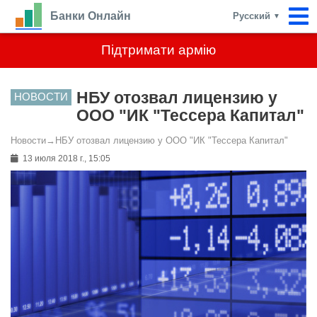
Банки Онлайн
Русский
▼
Підтримати армію
НБУ отозвал лицензию у
НОВОСТИ
ООО "ИК "Тессера Капитал"
Новости
→
НБУ отозвал лицензию у ООО "ИК "Тессера Капитал"
13 июля 2018 г., 15:05