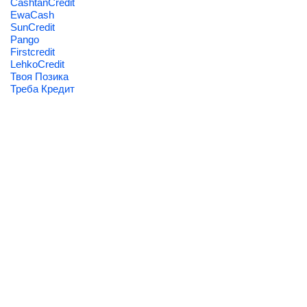
CashtanCredit
EwaCash
SunCredit
Pango
Firstcredit
LehkoCredit
Твоя Позика
Треба Кредит