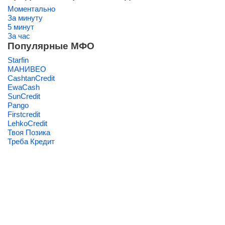
Моментально
За минуту
5 минут
За час
Популярные МФО
Starfin
МАНИВЕО
CashtanCredit
EwaCash
SunCredit
Pango
Firstcredit
LehkoCredit
Твоя Позика
Треба Кредит