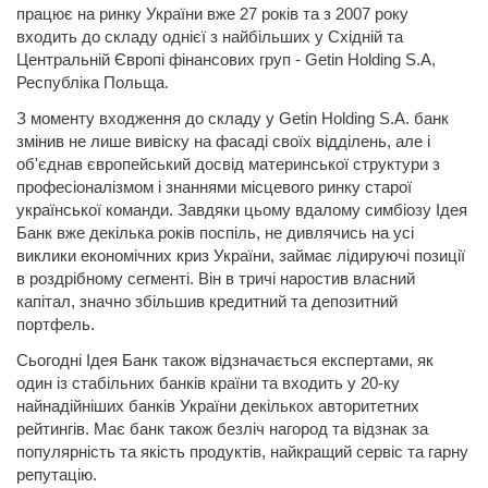
працює на ринку України вже 27 років та з 2007 року
входить до складу однієї з найбільших у Східній та
Центральній Європі фінансових груп - Getin Holding S.A,
Республіка Польща.
З моменту входження до складу у Getin Holding S.A. банк
змінив не лише вивіску на фасаді своїх відділень, але і
об'єднав європейський досвід материнської структури з
професіоналізмом і знаннями місцевого ринку старої
української команди. Завдяки цьому вдалому симбіозу Ідея
Банк вже декілька років поспіль, не дивлячись на усі
виклики економічних криз України, займає лідируючі позиції
в роздрібному сегменті. Він в тричі наростив власний
капітал, значно збільшив кредитний та депозитний
портфель.
Сьогодні Ідея Банк також відзначається експертами, як
один із стабільних банків країни та входить у 20-ку
найнадійніших банків України декількох авторитетних
рейтингів. Має банк також безліч нагород та відзнак за
популярність та якість продуктів, найкращий сервіс та гарну
репутацію.