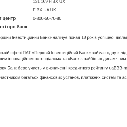
131 169 FIBX UX
FIBX UA UK
т центр
0-800-50-70-80
сті про банк
ший Інвестиційний Банк» налічує понад 19 років успішної діяльн
ській сфері ПАТ «Перший Інвестиційний Банк» займає одну з ліди
шим інноваційним потенціалом» та «Банк з найбільш динамічним
оку Банк бере участь у визначенні кредитного рейтингу uaBBB-по
частником багатьох фінансових установ, платіжних систем та ас