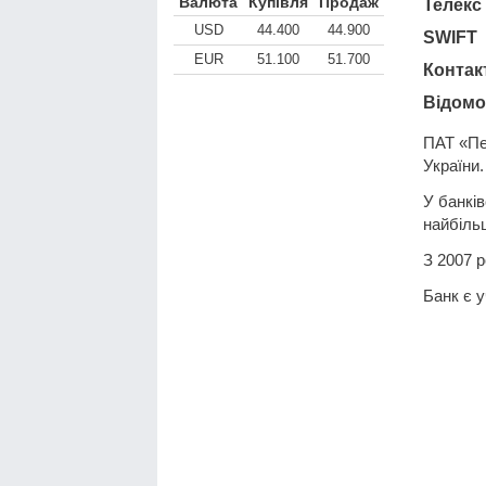
Валюта
Купівля
Продаж
Телекс
USD
44.400
44.900
SWIFT
EUR
51.100
51.700
Контак
Відомо
ПАТ «Пер
України.
У банків
найбіль
З 2007 р
Банк є у