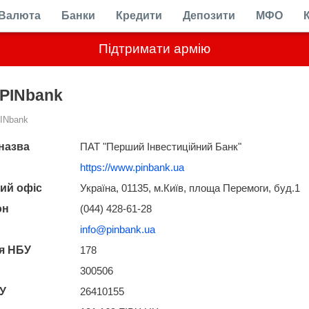
Валюта
Банки
Кредити
Депозити
МФО
Підтримати армію
PINbank
INbank
назва
ПАТ "Перший Інвестиційний Банк"
https://www.pinbank.ua
ий офіс
Україна, 01135, м.Київ, площа Перемоги, буд.1
он
(044) 428-61-28
info@pinbank.ua
ія НБУ
178
300506
У
26410155