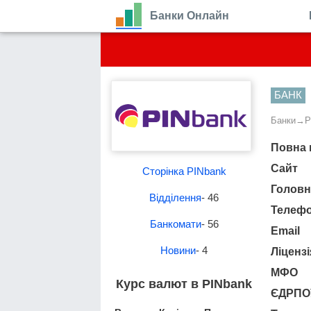
Банки Онлайн
БАНК
Банки
→
P
Повна 
Сайт
Сторінка PINbank
Головн
Відділення
- 46
Телеф
Банкомати
- 56
Email
Новини
- 4
Ліценз
МФО
Курс валют в PINbank
ЄДРПО