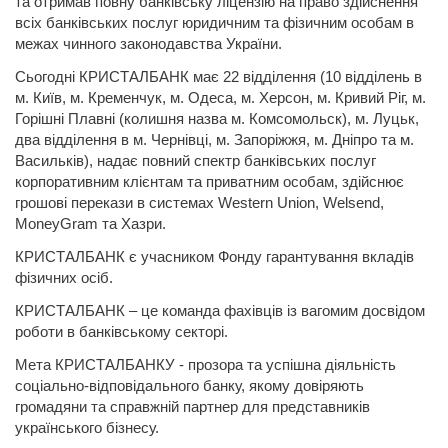
та отримав повну банківську ліцензію на право здійснення
всіх банківських послуг юридичним та фізичним особам в
межах чинного законодавства України.
Сьогодні КРИСТАЛБАНК має 22 відділення (10 відділень в
м. Київ, м. Кременчук, м. Одеса, м. Херсон, м. Кривий Ріг, м.
Горішні Плавні (колишня назва м. Комсомольск), м. Луцьк,
два відділення в м. Чернівці, м. Запоріжжя, м. Дніпро та м.
Васильків), надає повний спектр банківських послуг
корпоративним клієнтам та приватним особам, здійснює
грошові перекази в системах Western Union, Welsend,
MoneyGram та Xазри.
КРИСТАЛБАНК є учасником Фонду гарантування вкладів
фізичних осіб.
КРИСТАЛБАНК – це команда фахівців із вагомим досвідом
роботи в банківському секторі.
Мета КРИСТАЛБАНКУ - прозора та успішна діяльність
соціально-відповідального банку, якому довіряють
громадяни та справжній партнер для представників
українського бізнесу.