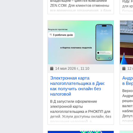
владельцем – финтех-компанией
году.
ZEN.COM. Для клиентов отменены
для к
все временные ограничения, а банк
Гетма
вернулся к обычной деятельности.
сохра
бюдже
14 мая 2026 г., 11:10
12 
Электронная карта
Андр
налогоплательщика в Дии:
в Ве
как получить онлайн без
Верхо
налоговой
Андри
решен
В Д запустили оформление
валют
электронной карты
наблю
налогоплательщика и РНОКПП для
Депут
детей. Услуги доступны онлайн, без
почем
посещения налоговой, а
огран
электронный документ имеет такую
катего
же юридическую силу, как и