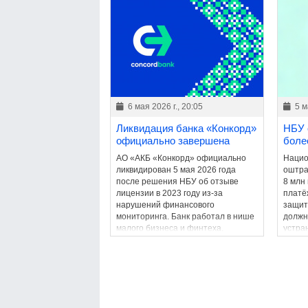
бумажный аналог.
6 мая 2026 г., 20:05
5 м
Ликвидация банка «Конкорд»
НБУ 
официально завершена
боле
АО «АКБ «Конкорд» официально
Нацио
ликвидирован 5 мая 2026 года
оштра
после решения НБУ об отзыве
8 млн
лицензии в 2023 году из-за
платё
нарушений финансового
защит
мониторинга. Банк работал в нише
должн
малого бизнеса и финтеха.
устра
2026 г