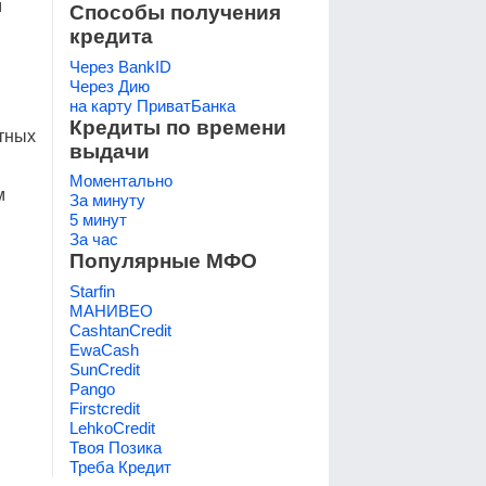
м
Способы получения
кредита
Через BankID
Через Дию
на карту ПриватБанка
Кредиты по времени
тных
выдачи
Моментально
м
За минуту
5 минут
За час
Популярные МФО
Starfin
МАНИВЕО
CashtanCredit
EwaCash
SunCredit
Pango
Firstcredit
LehkoCredit
Твоя Позика
Треба Кредит