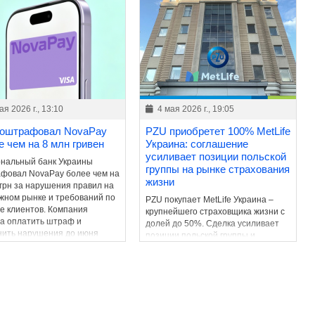
ая 2026 г., 13:10
4 мая 2026 г., 19:05
оштрафовал NovaPay
PZU приобретет 100% MetLife
е чем на 8 млн гривен
Украина: соглашение
усиливает позиции польской
нальный банк Украины
группы на рынке страхования
фовал NovaPay более чем на
жизни
 грн за нарушения правил на
жном рынке и требований по
PZU покупает MetLife Украина –
е клиентов. Компания
крупнейшего страховщика жизни с
а оплатить штраф и
долей до 50%. Сделка усиливает
нить нарушения до июня
позиции польской группы и
ода.
сигнализирует о росте интереса
инвесторов к украинскому рынку.