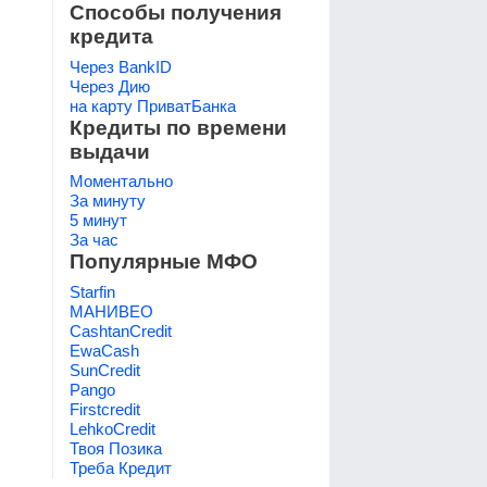
Способы получения
кредита
Через BankID
Через Дию
на карту ПриватБанка
Кредиты по времени
выдачи
Моментально
За минуту
5 минут
За час
Популярные МФО
Starfin
МАНИВЕО
CashtanCredit
EwaCash
SunCredit
Pango
Firstcredit
LehkoCredit
Твоя Позика
Треба Кредит