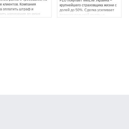
PZU покупает MetLife Украина –
е клиентов. Компания
крупнейшего страховщика жизни с
а оплатить штраф и
долей до 50%. Сделка усиливает
нить нарушения до июня
позиции польской группы и
ода.
сигнализирует о росте интереса
инвесторов к украинскому рынку.