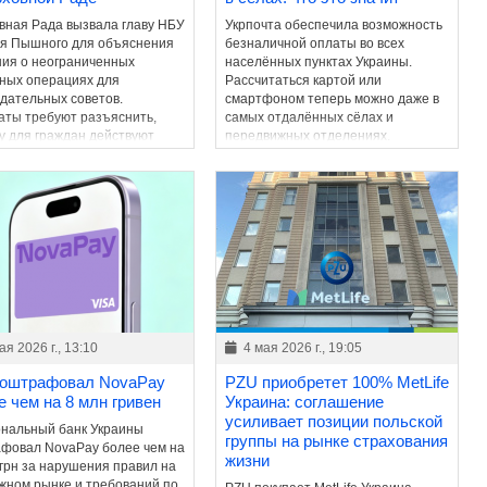
вная Рада вызвала главу НБУ
Укрпочта обеспечила возможность
я Пышного для объяснения
безналичной оплаты во всех
ия о неограниченных
населённых пунктах Украины.
ных операциях для
Рассчитаться картой или
дательных советов.
смартфоном теперь можно даже в
аты требуют разъяснить,
самых отдалённых сёлах и
у для граждан действуют
передвижных отделениях.
ичения, а для отдельных
рий – нет.
ая 2026 г., 13:10
4 мая 2026 г., 19:05
оштрафовал NovaPay
PZU приобретет 100% MetLife
е чем на 8 млн гривен
Украина: соглашение
усиливает позиции польской
нальный банк Украины
группы на рынке страхования
фовал NovaPay более чем на
жизни
 грн за нарушения правил на
жном рынке и требований по