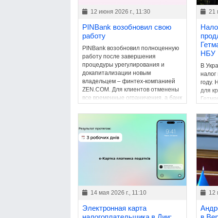
12 июня 2026 г., 11:30
21 
PINBank возобновил свою
Нало
работу
прод
Гетм
PINBank возобновил полноценную
НБУ
работу после завершения
процедуры урегулирования и
В Укр
докапитализации новым
налог
владельцем – финтех-компанией
году.
ZEN.COM. Для клиентов отменены
для к
все временные ограничения, а банк
Гетма
вернулся к обычной деятельности.
сохра
бюдже
14 мая 2026 г., 11:10
12 
Электронная карта
Андр
налогоплательщика в Дии:
в Ве