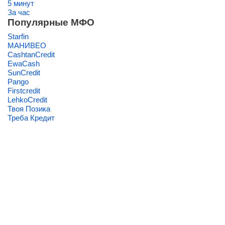
5 минут
За час
Популярные МФО
Starfin
МАНИВЕО
CashtanCredit
EwaCash
SunCredit
Pango
Firstcredit
LehkoCredit
Твоя Позика
Треба Кредит