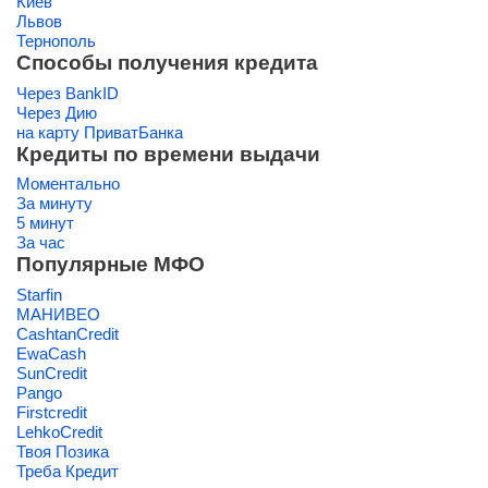
Киев
Львов
Тернополь
Способы получения кредита
Через BankID
Через Дию
на карту ПриватБанка
Кредиты по времени выдачи
Моментально
За минуту
5 минут
За час
Популярные МФО
Starfin
МАНИВЕО
CashtanCredit
EwaCash
SunCredit
Pango
Firstcredit
LehkoCredit
Твоя Позика
Треба Кредит