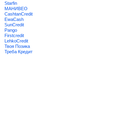
Starfin
МАНИВЕО
CashtanCredit
EwaCash
SunCredit
Pango
Firstcredit
LehkoCredit
Твоя Позика
Треба Кредит