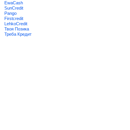
EwaCash
SunCredit
Pango
Firstcredit
LehkoCredit
Твоя Позика
Треба Кредит