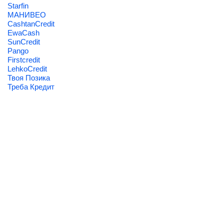
Starfin
МАНИВЕО
CashtanCredit
EwaCash
SunCredit
Pango
Firstcredit
LehkoCredit
Твоя Позика
Треба Кредит